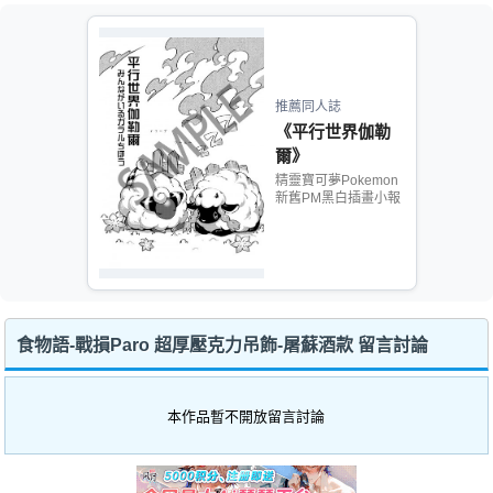
推薦同人誌
《平行世界伽勒
爾》
精靈寶可夢Pokemon
新舊PM黑白插畫小報
食物語-戰損Paro 超厚壓克力吊飾-屠蘇酒款 留言討論
本作品暫不開放留言討論