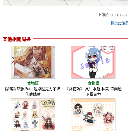
上傳於:
2021/12/30
檢舉此作品
其他相關周邊
食物語
食物語
食物語-戰損Paro 超厚壓克力吊飾-
《食物語》 風生水起-私設 單面透
佛跳牆款
明壓克力