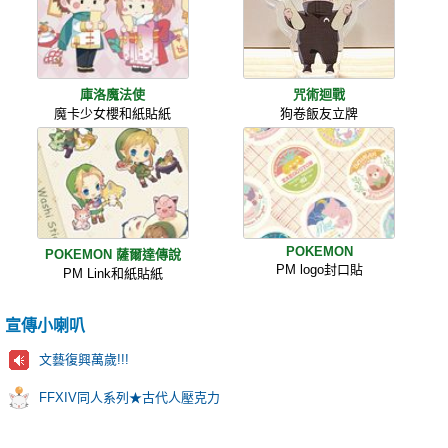
庫洛魔法使
咒術迴戰
魔卡少女櫻和紙貼紙
狗卷飯友立牌
POKEMON
POKEMON 薩爾達傳說
PM logo封口貼
PM Link和紙貼紙
宣傳小喇叭
文藝復興萬歲!!!
FFXIV同人系列★古代人壓克力