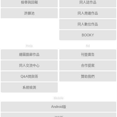
檢舉與回報
同人誌作品
許願池
同人周邊作品
同人數位作品
BOOKY
Help
Ad
繪圖藝廊作品
刊登廣告
同人交流中心
合作提案
Q&A問與答
贊助我們
系統檢測
Mobile
Android版