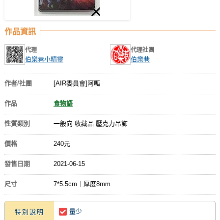
作品資訊
代理
代理社團
伯樂巷小精靈
伯樂巷
作者/社團
[AIR委員會]阿呱
作品
食物語
性質類別
一般向 收藏品 壓克力吊飾
價格
240元
發售日期
2021-06-15
尺寸
7*5.5cm｜厚度8mm
量少
特別說明