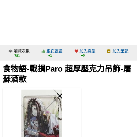
同人社團
工作委託
同人宣傳看板
繪圖藝廊
瀏覽次數
跟它說讚
加入喜愛
加入筆記
交流中心
+1
+0
781
攤位轉讓區
食物語-戰損Paro 超厚壓克力吊飾-屠
會員功能選單
蘇酒款
會員中心
註冊會員
登入