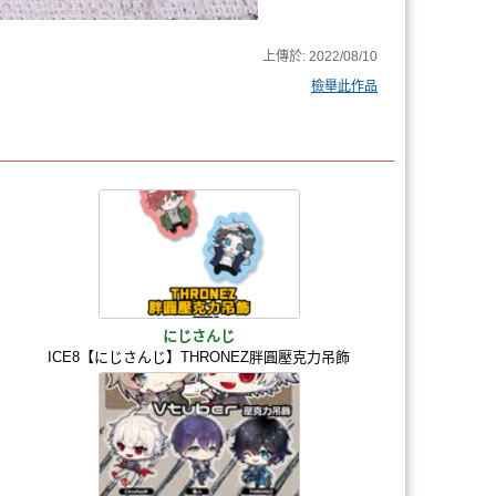
上傳於:
2022/08/10
檢舉此作品
にじさんじ
ICE8【にじさんじ】THRONEZ胖圓壓克力吊飾