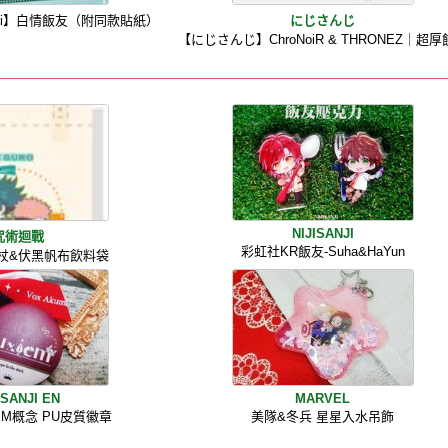
anji】白情飯友（附同款貼紙）
にじさんじ
【にじさんじ】ChroNoiR & THRONEZ｜超
NIJISANJI
咒術迴戰
彩虹社KR飯友-Suha&HaYun
虎杖&伏黑帆布飲料袋
ISANJI EN
MARVEL
EM概念 PU皮質徽章
美隊&冬兵 星星入水吊飾