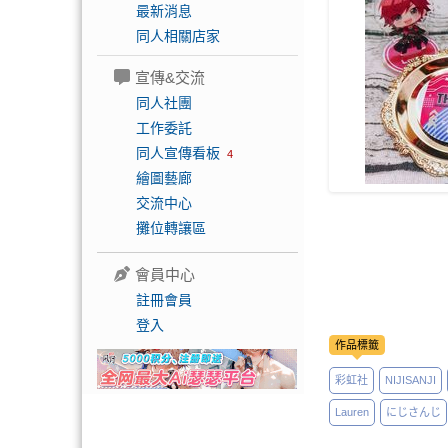
最新消息
同人相關店家
宣傳&交流
同人社團
工作委託
同人宣傳看板
4
繪圖藝廊
交流中心
攤位轉讓區
會員中心
註冊會員
登入
作品標籤
彩虹社
NIJISANJI
Lauren
にじさんじ