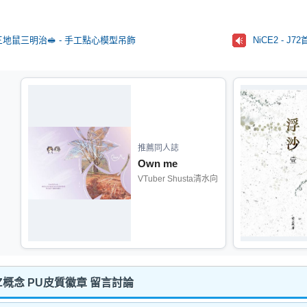
地鼠三明治🥪 - 手工點心模型吊飾
NiCE2 - J
推薦同人誌
Own me
VTuber Shusta清水向
Z概念 PU皮質徽章 留言討論