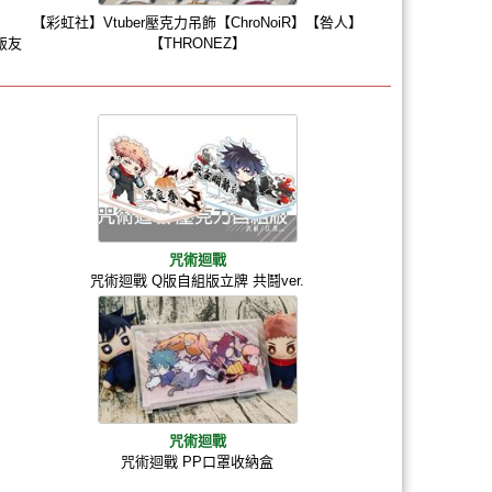
【彩虹社】Vtuber壓克力吊飾【ChroNoiR】【咎人】
厚飯友
【THRONEZ】
咒術迴戰
咒術迴戰 Q版自組版立牌 共鬪ver.
咒術迴戰
咒術迴戰 PP口罩收納盒