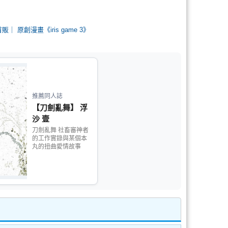
72首販｜ 原創漫畫《iris game 3》
推薦同人誌
【刀劍亂舞】 浮
沙 壹
刀劍亂舞 社畜審神者
的工作實錄與某個本
丸的扭曲愛情故事