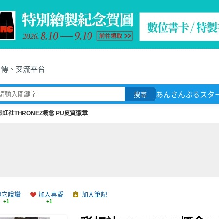
宣傳、交流平台
あんさんぶるスタ
搜尋
彩虹社THRONEZ概念 PU皮質徽章
跟它說讚
加入喜愛
加入筆記
+1
+1