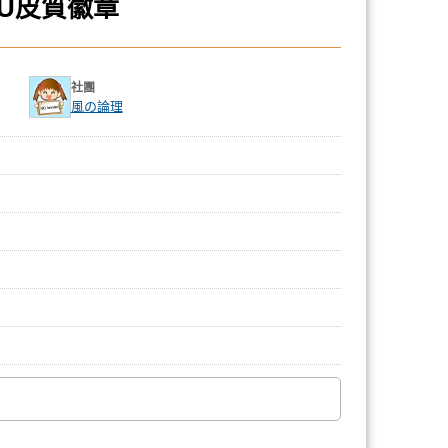
PU皮質徽章
社團
風の論理