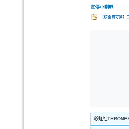
宣傳小喇叭
【精靈寶可夢】三
彩虹社THRONE