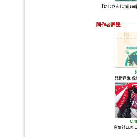
【にじさんじ/nijis
同作者周邊
咒術迴戰 
NIJ
彩虹社LUXI