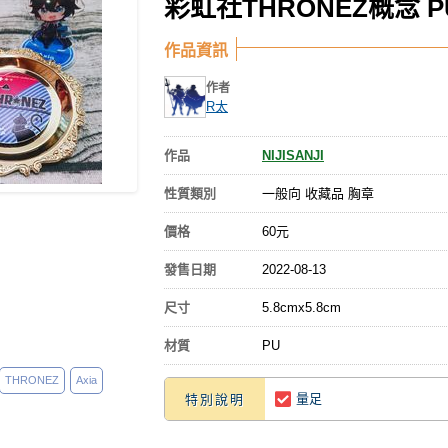
彩虹社THRONEZ概念 
作品資訊
作者
R太
作品
NIJISANJI
性質類別
一般向 收藏品 胸章
價格
60元
發售日期
2022-08-13
尺寸
5.8cmx5.8cm
材質
PU
THRONEZ
Axia
量足
特別說明