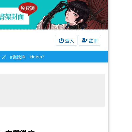
登入
註冊
idolish7
ーズ
#鑰匙圈