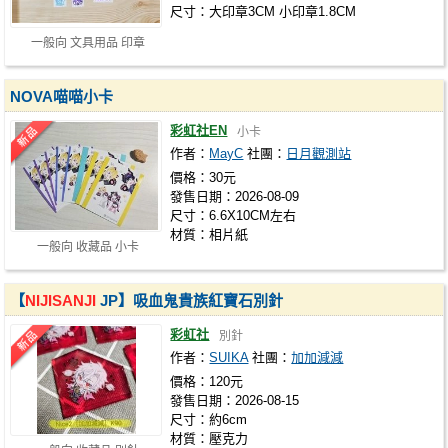
尺寸：大印章3CM 小印章1.8CM
一般向 文具用品 印章
NOVA喵喵小卡
彩虹社EN
小卡
作者：
MayC
社團：
日月觀測站
價格：30元
發售日期：2026-08-09
尺寸：6.6X10CM左右
材質：相片紙
一般向 收藏品 小卡
【
NIJISANJI
JP】吸血鬼貴族紅寶石別針
彩虹社
別針
作者：
SUIKA
社團：
加加減減
價格：120元
發售日期：2026-08-15
尺寸：約6cm
材質：壓克力