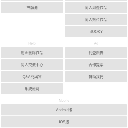
許願池
同人周邊作品
同人數位作品
BOOKY
Help
Ad
繪圖藝廊作品
刊登廣告
同人交流中心
合作提案
Q&A問與答
贊助我們
系統檢測
Mobile
Android版
iOS版