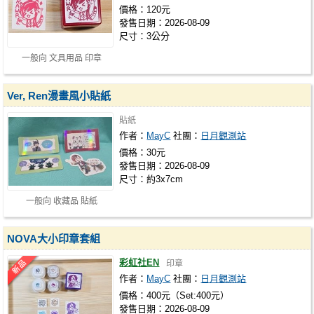
價格：120元
發售日期：2026-08-09
尺寸：3公分
一般向 文具用品 印章
Ver, Ren漫畫風小貼紙
貼紙
作者：
MayC
社團：
日月觀測站
價格：30元
發售日期：2026-08-09
尺寸：約3x7cm
一般向 收藏品 貼紙
NOVA大小印章套組
彩虹社EN
印章
作者：
MayC
社團：
日月觀測站
價格：400元（Set:400元）
發售日期：2026-08-09