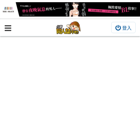
登入
BOOKY書集倉庫
同人作品
同人誌
同人周邊
同人數位作品
活動&消息
同人誌活動
最新消息
同人相關店家
宣傳&交流