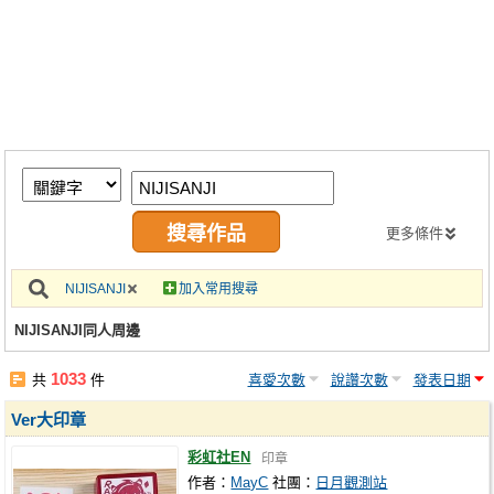
同人社團
工作委託
同人宣傳看板
繪圖藝廊
交流中心
攤位轉讓區
更多條件
會員功能選單
NIJISANJI
加入常用搜尋
會員中心
NIJISANJI同人周邊
註冊會員
1033
共
件
喜愛次數
說讚次數
發表日期
登入
Ver大印章
彩虹社EN
印章
作者：
MayC
社團：
日月觀測站