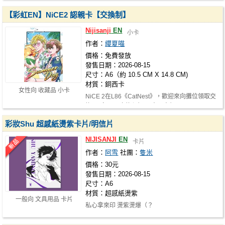
【彩虹EN】NiCE2 認親卡【交換制】
Nijisanji
EN
小卡
作者：
纓夏喵
價格：免費發放
發售日期：2026-08-15
尺寸：A6（約 10.5 CM X 14.8 CM)
材質：銅西卡
女性向 收藏品 小卡
NiCE 2在L86《CatNest》，歡迎來向攤位領取交
換₍₍٩( ᐛ )۶₎₎♪ 交換須知： ◆一人領…
彩妝Shu 超感紙燙紫卡片/明信片
NIJISANJI
EN
卡片
作者：
阿雪
社團：
隻米
價格：30元
發售日期：2026-08-15
尺寸：A6
材質：超感紙燙紫
一般向 文具用品 卡片
私心拿來印 燙紫燙爆（？