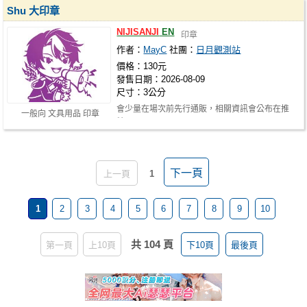
Shu 大印章
NIJISANJI
EN
印章
作者：
MayC
社團：
日月觀測站
價格：130元
發售日期：2026-08-09
尺寸：3公分
會少量在場次前先行通販，相關資訊會公布在推
一般向 文具用品 印章
特: https://x.com/mayc1234
下一頁
上一頁
1
1
2
3
4
5
6
7
8
9
10
共 104 頁
第一頁
上10頁
下10頁
最後頁