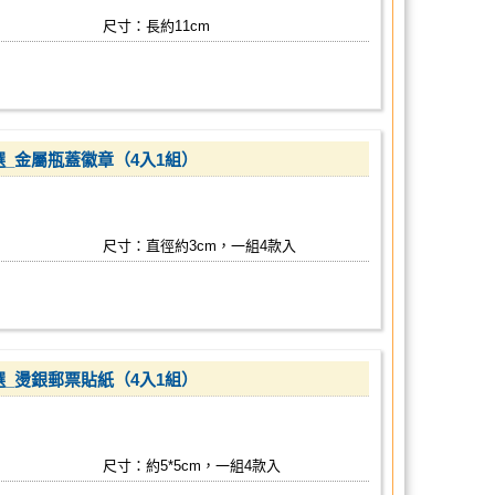
尺寸：長約11cm
4選_金屬瓶蓋徽章（4入1組）
尺寸：直徑約3cm，一組4款入
4選_燙銀郵票貼紙（4入1組）
尺寸：約5*5cm，一組4款入