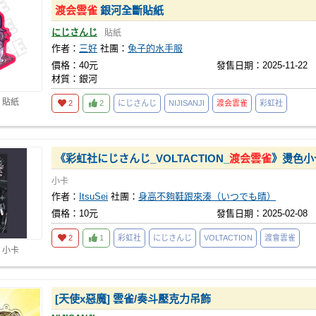
渡会雲雀
銀河全斷貼紙
にじさんじ
貼紙
作者：
三好
社團：
兔子的水手服
價格：40元
發售日期：2025-11-22
材質：銀河
 貼紙
2
2
にじさんじ
NIJISANJI
渡会雲雀
彩虹社
《彩虹社にじさんじ_VOLTACTION_
渡会雲雀
》燙色小
小卡
作者：
ItsuSei
社團：
身高不夠鞋跟來湊（いつでも晴）
價格：10元
發售日期：2025-02-08
2
1
彩虹社
にじさんじ
VOLTACTION
渡會雲雀
 小卡
[天使x惡魔] 雲雀/奏斗壓克力吊飾