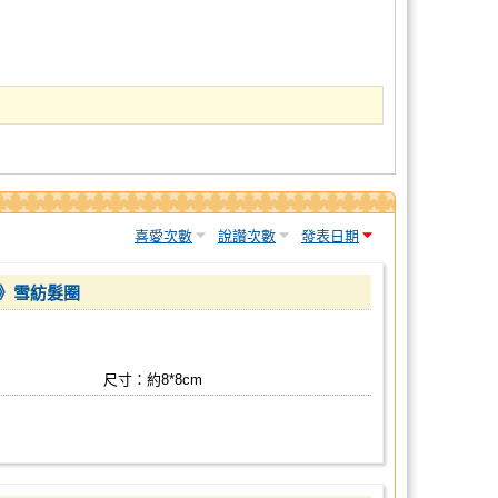
喜愛次數
說讚次數
發表日期
》雪紡髮圈
尺寸：約8*8cm