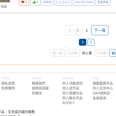
2
3
彩虹社
にじさんじ
VOLTACTION
渡會雲雀
 貼紙
上一頁
1
下一頁
1
2
第一頁
上10頁
共 2 頁
下10頁
最
Policy
Contact
Content
Help
隱私政策
聯絡我們
同人活動資訊
繪圖藝廊作品
免責聲明
檢舉與回報
同人誌作品
同人交流中心
許願池
同人周邊作品
Q&A問與答
同人數位作品
系統檢測
BOOKY
作品、交流或討論的服務