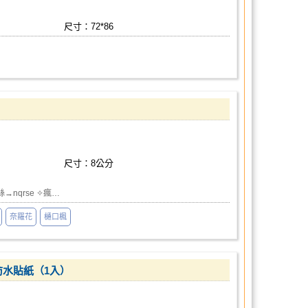
尺寸：72*86
尺寸：8公分
→nqrse ✧瘋…
奈羅花
樋口楓
m防水貼紙（1入）