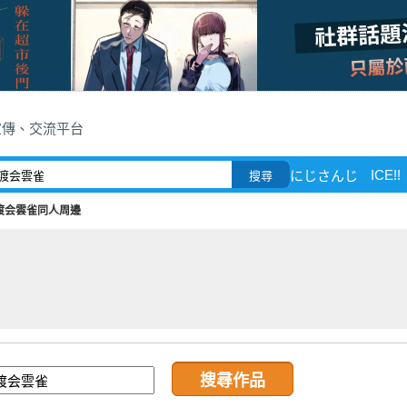
宣傳、交流平台
ICE!!
にじさんじ
搜尋
渡会雲雀同人周邊