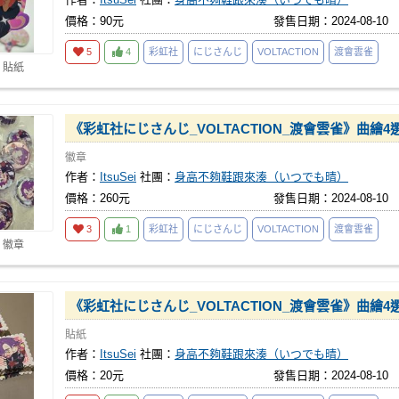
價格：90元
發售日期：2024-08-10
5
4
彩虹社
にじさんじ
VOLTACTION
渡會雲雀
 貼紙
《彩虹社にじさんじ_VOLTACTION_渡會雲雀》曲繪
徽章
作者：
ItsuSei
社團：
身高不夠鞋跟來湊（いつでも晴）
價格：260元
發售日期：2024-08-10
3
1
彩虹社
にじさんじ
VOLTACTION
渡會雲雀
 徽章
《彩虹社にじさんじ_VOLTACTION_渡會雲雀》曲繪
貼紙
作者：
ItsuSei
社團：
身高不夠鞋跟來湊（いつでも晴）
價格：20元
發售日期：2024-08-10