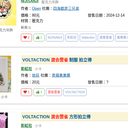
NIJISANJI
壓克力吊飾
作者：
Open
社團：
四海都是三兄弟
價格：80元
發售日期：2024-12-14
材質：壓克力
剰奏斗
壓克力吊飾
2
2
NIJISANJI
彩虹社
Voltaction
渡會雲雀
風樂奏
VOLTACTION
渡会雲雀
制服 拍立得
彩虹社
小卡
作者：
依荻
社團：
青蘋果果醬
價格：20元
發售日期：?
1
3
渡会雲雀
VOLTACTION
 小卡
VOLTACTION
渡会雲雀
方形拍立得
彩虹社
小卡