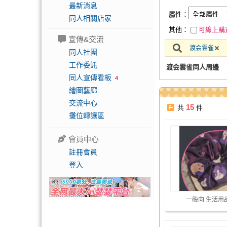
最新消息
屬性：
同人相關店家
其他：
可線上購
宣傳&交流
渡会雲雀
同人社團
工作委託
渡会雲雀同人周邊
同人宣傳看板
4
繪圖藝廊
交流中心
15
共
件
攤位轉讓區
會員中心
註冊會員
登入
一般向 生活用