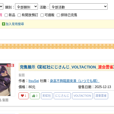
類別：
活動：
買
新品
有開放預訂
可通販
排除已完售
加入常用搜尋
完售展示《彩虹社にじさんじ_VOLTACTION_
渡会雲雀
髮圈
作者：
ItsuSei
社團：
身高不夠鞋跟來湊（いつでも晴）
價格：80元
發售日期：2025-12-13
1
3
彩虹社
にじさんじ
VOLTACTION
渡會雲雀
品 髮圈