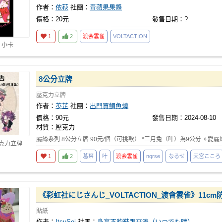
作者：
依荻
社團：
青蘋果果醬
價格：20元
發售日期：?
1
2
渡会雲雀
VOLTACTION
 小卡
8公分立牌
壓克力立牌
作者：
䒚芷
社團：
出門買鯛魚燒
價格：90元
發售日期：2024-08-10
材質：壓克力
麗絲系列 8公分立牌 90元/個（可挑款） *三月兔（叶）為9公分 ✧愛麗絲
壓克力立牌
1
2
葛葉
叶
渡会雲雀
nqrse
なるせ
天宮こころ
《彩虹社にじさんじ_VOLTACTION_渡會雲雀》11c
貼紙
作者：
ItsuSei
社團：
身高不夠鞋跟來湊（いつでも晴）