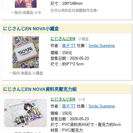
尺寸：100*148mm
也可以用彩虹社相關創作交換~
一般向 收藏品 小卡
にじさんじEN NOVA小鐵盒
にじさんじEN
小鐵盒
作者：
葉子ˇTT
社團：
Smile.Supreme
價格：150元
發售日期：2026-05-23
尺寸：約9*7*2.5cm
一般向 收藏品 小鐵盒
にじさんじEN NOVA資料夾壓克力組
にじさんじEN
小卡
作者：
葉子ˇTT
社團：
Smile.Supreme
價格：150元
發售日期：2026-05-23
尺寸：PVC資料夾A5尺寸，壓克力約5cm
材質：PVC/壓克力