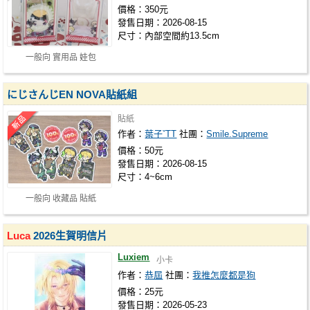
價格：350元
發售日期：2026-08-15
尺寸：內部空間約13.5cm
一般向 實用品 娃包
にじさんじEN NOVA貼紙組
貼紙
作者：
葉子ˇTT
社團：
Smile.Supreme
價格：50元
發售日期：2026-08-15
尺寸：4~6cm
一般向 收藏品 貼紙
Luca
2026生賀明信片
Luxiem
小卡
作者：
恭屆
社團：
我推怎麼都是狗
價格：25元
發售日期：2026-05-23