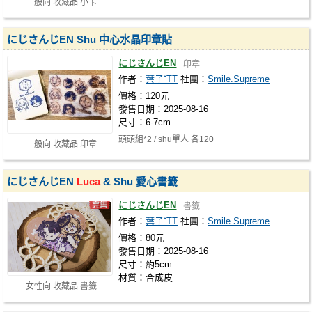
一般向 收藏品 小卡
にじさんじEN Shu 中心水晶印章貼
にじさんじEN
印章
作者：
葉子ˇTT
社團：
Smile.Supreme
價格：120元
發售日期：2025-08-16
尺寸：6-7cm
頭頭組*2 / shu單人 各120
一般向 收藏品 印章
にじさんじEN
Luca
& Shu 愛心書籤
にじさんじEN
書籤
作者：
葉子ˇTT
社團：
Smile.Supreme
價格：80元
發售日期：2025-08-16
尺寸：約5cm
材質：合成皮
女性向 收藏品 書籤