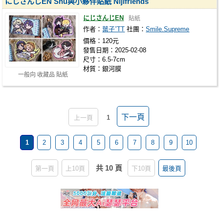
にじさんじEN Shu與小夥伴貼紙 Nijifriends
にじさんじEN
貼紙
作者：
葉子ˇTT
社團：
Smile.Supreme
價格：120元
發售日期：2025-02-08
尺寸：6.5-7cm
材質：銀河膜
一般向 收藏品 貼紙
下一頁
上一頁
1
1
2
3
4
5
6
7
8
9
10
共 10 頁
第一頁
上10頁
下10頁
最後頁