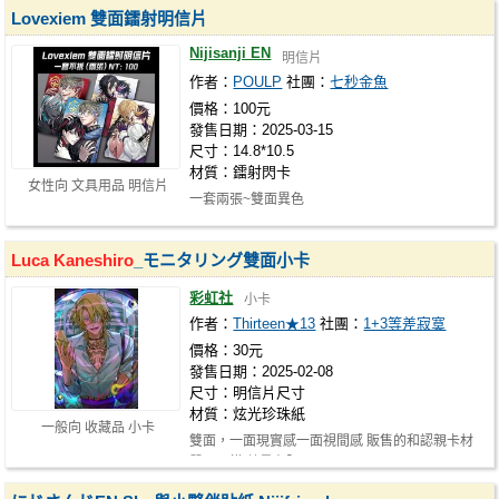
Lovexiem 雙面鐳射明信片
Nijisanji EN
明信片
作者：
POULP
社團：
七秒金魚
價格：100元
發售日期：2025-03-15
尺寸：14.8*10.5
材質：鐳射閃卡
女性向 文具用品 明信片
一套兩張~雙面異色
Luca
Kaneshiro
_モニタリング雙面小卡
彩虹社
小卡
作者：
Thirteen★13
社團：
1+3等差寂寞
價格：30元
發售日期：2025-02-08
尺寸：明信片尺寸
材質：炫光珍珠紙
一般向 收藏品 小卡
雙面，一面現實感一面視間感 販售的和認親卡材
質不一樣 數量有限