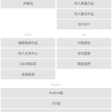
許願池
同人周邊作品
同人數位作品
BOOKY
Help
Ad
繪圖藝廊作品
刊登廣告
同人交流中心
合作提案
Q&A問與答
贊助我們
系統檢測
Mobile
Android版
iOS版