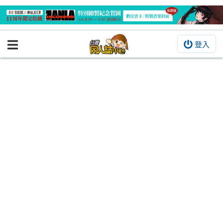
登入
BOOKY書集倉庫
同人作品
同人誌
同人周邊
同人數位作品
活動&消息
同人誌活動
最新消息
同人相關店家
宣傳&交流