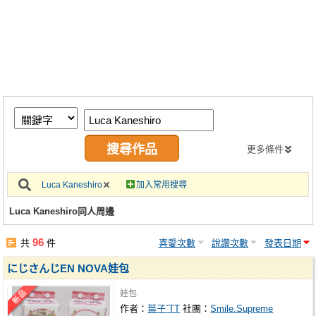
同人社團
工作委託
同人宣傳看板
繪圖藝廊
交流中心
攤位轉讓區
更多條件
會員功能選單
Luca Kaneshiro
加入常用搜尋
會員中心
Luca Kaneshiro同人周邊
註冊會員
96
共
件
喜愛次數
說讚次數
發表日期
登入
にじさんじEN NOVA娃包
娃包
作者：
葉子ˇTT
社團：
Smile.Supreme