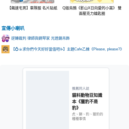
【飆速宅男】車隊服 名片貼紙
Q版烏鴉《影山X日向愛的小窩》 雙
面壓克力鑰匙圈
宣傳小喇叭
逆轉裁判 律師與鋼琴家 光透鏡吊飾
【💍🍙求你們今天好好當值吧☕️】主題Cafe乙棘《Please, please?》
推薦同人誌
貓科動物豆知識
本《獵豹不是
豹》
虎、獅、豹、獵豹的
種種事情