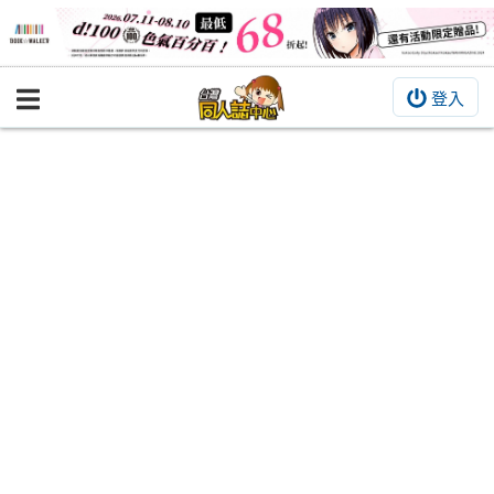
登入
BOOKY書集倉庫
同人作品
同人誌
同人周邊
同人數位作品
活動&消息
同人誌活動
最新消息
同人相關店家
宣傳&交流