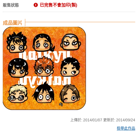
已完售不會加印(製)
販售狀態
成品圖片
上傳於:
2014/01/07
更新於:
2014/09/24
檢舉此作品