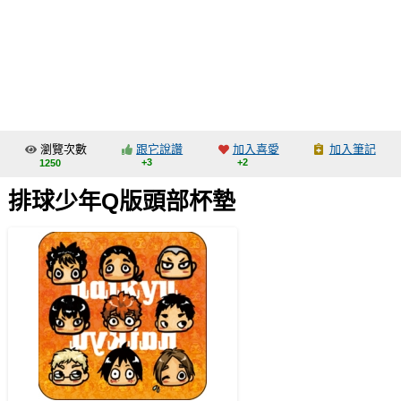
同人社團
工作委託
同人宣傳看板
繪圖藝廊
瀏覽次數
跟它說讚
加入喜愛
加入筆記
交流中心
+3
+2
1250
攤位轉讓區
排球少年Q版頭部杯墊
會員功能選單
會員中心
註冊會員
登入