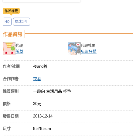
作品標籤
HQ
排球少年
作品資訊
代理
代理社團
菟草
兔貓狂想
作者/社團
夜and善
合作作者
夜君
性質類別
一般向 生活用品 杯墊
價格
30元
發售日期
2013-12-14
尺寸
8.5*8.5cm