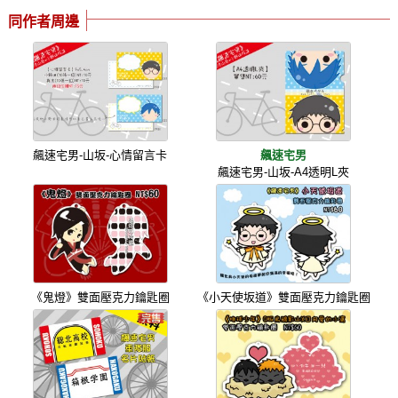
同作者周邊
飆速宅男-山坂-心情留言卡
飆速宅男
飆速宅男-山坂-A4透明L夾
《鬼燈》雙面壓克力鑰匙圈
《小天使坂道》雙面壓克力鑰匙圈