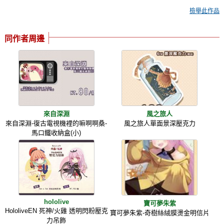
檢舉此作品
同作者周邊
來自深淵
風之旅人
來自深淵-復古電視機裡的嘛啊啊桑-
風之旅人單面景深壓克力
馬口鐵收納盒(小)
hololive
寶可夢朱紫
HololiveEN 死神/火雞 透明閃粉壓克
寶可夢朱紫-奇樹絲絨膜燙金明信片
力吊飾