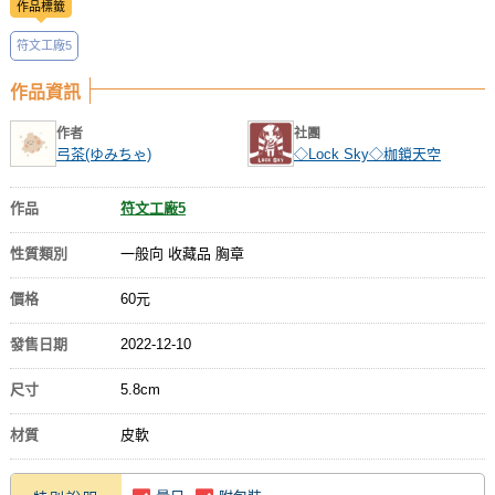
作品標籤
符文工廠5
作品資訊
作者
社團
弓茶(ゆみちゃ)
◇Lock Sky◇枷鎖天空
作品
符文工廠5
性質類別
一般向 收藏品 胸章
價格
60元
發售日期
2022-12-10
尺寸
5.8cm
材質
皮軟