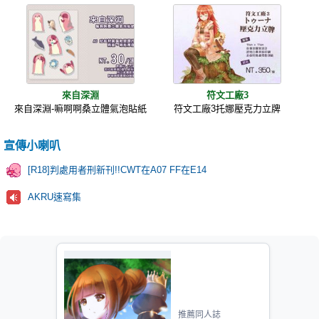
來自深淵
符文工廠3
來自深淵-嘛啊啊桑立體氣泡貼紙
符文工廠3托娜壓克力立牌
宣傳小喇叭
[R18]判處用者刑新刊!!CWT在A07 FF在E14
AKRU速寫集
推薦同人誌