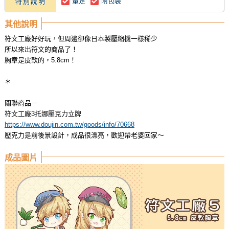
量足
附包裝
特別說明
其他說明
符文工廠好好玩，但周邊卻像日本製壓縮機一樣稀少
所以來出符文的商品了！
胸章是皮軟的，5.8cm！
＊
關聯商品－
符文工廠3托娜壓克力立牌
https://www.doujin.com.tw/goods/info/70668
壓克力是前後景設計，成品很漂亮，歡迎帶老婆回家～
成品圖片