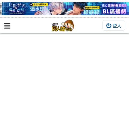
登入
BOOKY書集倉庫
同人作品
同人誌
同人周邊
同人數位作品
活動&消息
同人誌活動
最新消息
同人相關店家
宣傳&交流