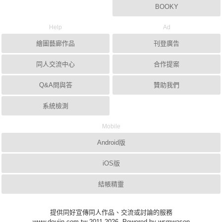
BOOKY
Help
Ad
繪圖藝廊作品
刊登廣告
同人交流中心
合作提案
Q&A問與答
贊助我們
系統檢測
Mobile
Android版
iOS版
結帳精靈
提供同好宣傳同人作品、交流或討論的服務
www.doujin.com.tw 2011-2026, Powered by wsmwason