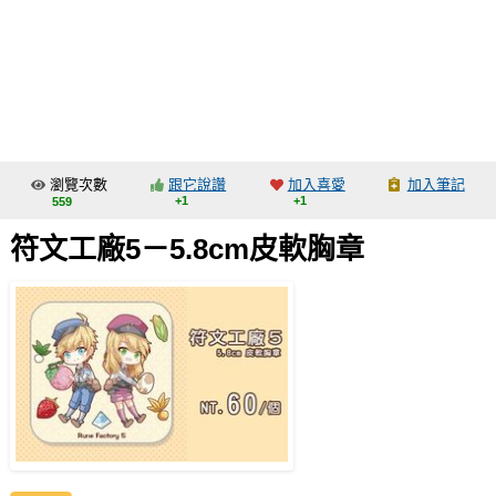
同人社團
工作委託
同人宣傳看板
繪圖藝廊
瀏覽次數
跟它說讚
加入喜愛
加入筆記
交流中心
+1
+1
559
攤位轉讓區
符文工廠5－5.8cm皮軟胸章
會員功能選單
會員中心
註冊會員
登入