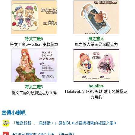
符文工廠5
風之旅人
符文工廠5－5.8cm皮軟胸章
風之旅人單面景深壓克力
hololive
符文工廠3
HololiveEN 死神/火雞 透明閃粉壓克
符文工廠3托娜壓克力立牌
力吊飾
宣傳小喇叭
「我對叔叔...一見鍾情。」原創BL✦以音樂相繫的叔姪之愛✦
[R18]鬼滅實玄 ABO 新刊 《紙一重》