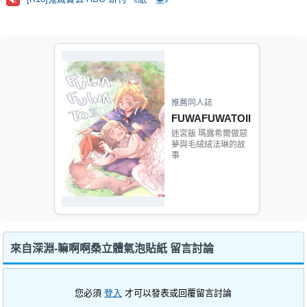
推薦同人誌
FUWAFUWATOII
迷宮飯 瑪露希爾做惡
夢與毛絨絨法琳的故
事
來自深淵-嘛啊啊桑立體氣泡貼紙 留言討論
您必須
登入
才可以發表或回覆留言討論