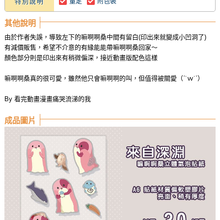
量足
附包裝
特別說明
其他說明
由於作者失誤，導致左下的嘛啊啊桑中間有留白(印出來就變成小凹洞了)
有減價販售，希望不介意的有緣能能帶嘛啊啊桑回家～
顏色部分則是印出來有稍微偏深，接近動畫版配色這樣
嘛啊啊桑真的很可愛，雖然他只會嘛啊啊的叫，但值得被關愛（ˊ˙ｗ˙ˋ）
By 看完動畫漫畫痛哭流涕的我
成品圖片