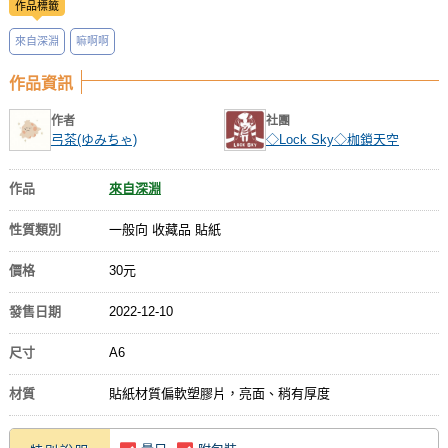
作品標籤
來自深淵
嘛啊啊
作品資訊
作者
社團
弓茶(ゆみちゃ)
◇Lock Sky◇枷鎖天空
作品
來自深淵
性質類別
一般向 收藏品 貼紙
價格
30元
發售日期
2022-12-10
尺寸
A6
材質
貼紙材質偏軟塑膠片，亮面、稍有厚度