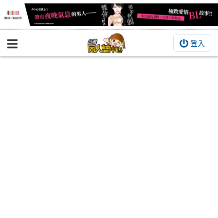
登入
BOOKY書集倉庫
同人作品
同人誌
同人周邊
同人數位作品
活動&消息
同人誌活動
最新消息
同人相關店家
宣傳&交流