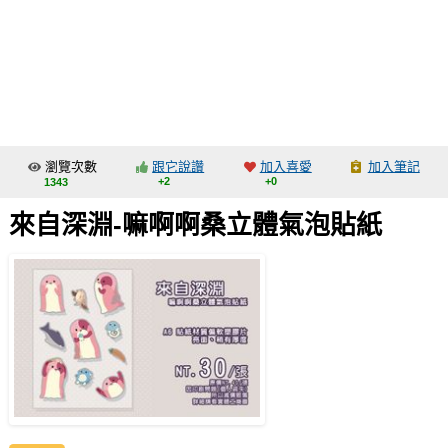
同人社團
工作委託
同人宣傳看板
繪圖藝廊
瀏覽次數
跟它說讚
加入喜愛
加入筆記
交流中心
+2
+0
1343
攤位轉讓區
來自深淵-嘛啊啊桑立體氣泡貼紙
會員功能選單
會員中心
註冊會員
登入