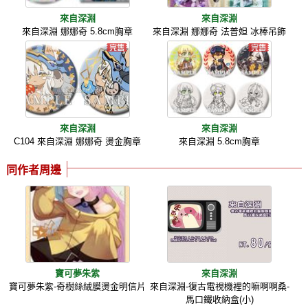
來自深淵
來自深淵
來自深淵 娜娜奇 5.8cm胸章
來自深淵 娜娜奇 法普妲 冰棒吊飾
來自深淵
來自深淵
C104 來自深淵 娜娜奇 燙金胸章
來自深淵 5.8cm胸章
同作者周邊
寶可夢朱紫
來自深淵
寶可夢朱紫-奇樹絲絨膜燙金明信片
來自深淵-復古電視機裡的嘛啊啊桑-
馬口鐵收納盒(小)