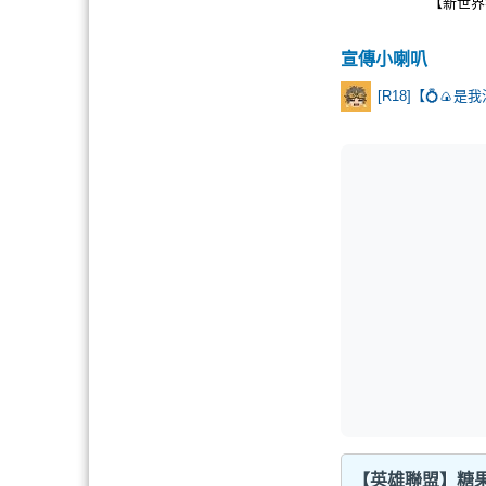
【新世界
宣傳小喇叭
【英雄聯盟】糖果