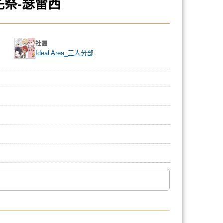
花祭-瑟雷西
社團
Ideal Area_三人分部