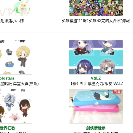
] 提毛維迦小吊飾
英雄聯盟"116位英雄S3完結大合照"海報
olostars
VΔLZ
】白墨貼紙 岸堂天真(無斷)
【彩虹社】厚壓克力/飯友 VΔLZ
世界狂歡
劍俠情緣參