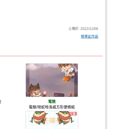
上傳於:
2022/12/06
檢舉此作品
友
電競
電競/咪蛇哈洛威方形便條紙