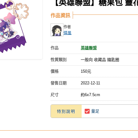
【英雄聯盟】糖果包 靈
作品資訊
作者
憐風
作品
英雄聯盟
性質類別
一般向 收藏品 鑰匙圈
價格
150元
發售日期
2022-12-11
尺寸
約6x7.5cm​
量足
特別說明