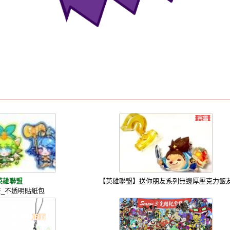
英雄聯盟
【英雄聯盟】送你朋友系列無邊厚壓克力飯
_不透明貼紙包