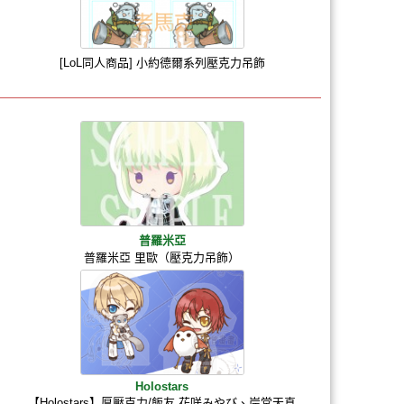
[LoL同人商品] 小約德爾系列壓克力吊飾
普羅米亞
普羅米亞 里歐（壓克力吊飾）
Holostars
【Holostars】厚壓克力/飯友 花咲みやび、岸堂天真