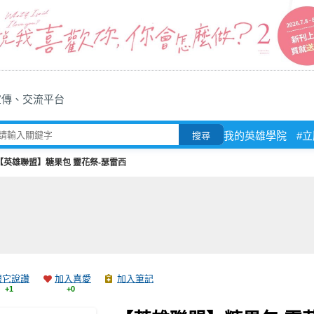
宣傳、交流平台
我的英雄學院
#
搜尋
【英雄聯盟】糖果包 靈花祭-瑟雷西
跟它說讚
加入喜愛
加入筆記
+1
+0