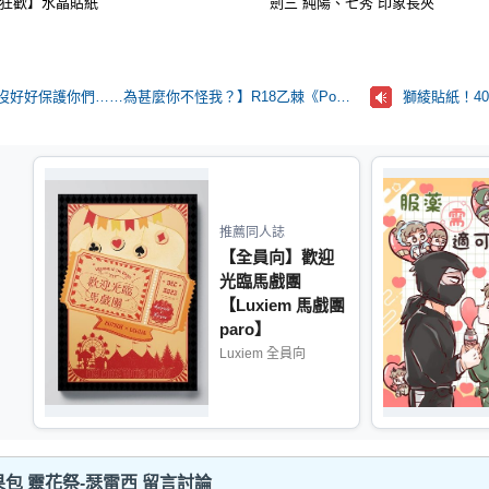
狂歡】水晶貼紙
劍三 純陽、七秀 印象長夾
[R18]【💍🍙是我沒好好保護你們……為甚麼你不怪我？】R18乙棘《Poker Face》* 含本篇劇情
獅綾貼紙！40
推薦同人誌
【全員向】歡迎
光臨馬戲團
【Luxiem 馬戲團
paro】
Luxiem 全員向
包 靈花祭-瑟雷西 留言討論