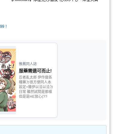
99！
推薦同人誌
服藥需適可而止!
忍者亂太郎 伊作做各
種藥ㄉ很方便同人本
設定+雜伊以洽以洽ㄉ
日常 雖然試閱是那樣
但是是HE放心(??