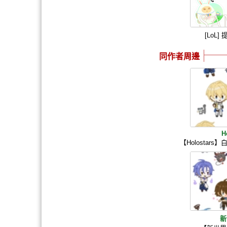
[LoL
同作者周邊
H
【Holostars
新