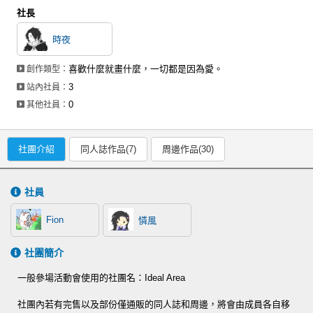
社長
時夜
喜歡什麼就畫什麼，一切都是因為愛。
創作類型：
3
站內社員：
0
其他社員：
社團介紹
同人誌作品(7)
周邊作品(30)
社員
Fion
憐風
社團簡介
一般參場活動會使用的社團名：Ideal Area
社團內若有完售以及部份僅通販的同人誌和周邊，將會由成員各自移