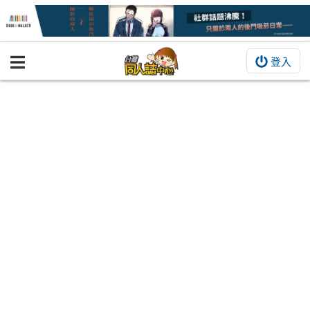
登入
BOOKY書集倉庫
同人作品
同人誌
同人周邊
同人數位作品
活動&消息
同人誌活動
最新消息
同人相關店家
宣傳&交流