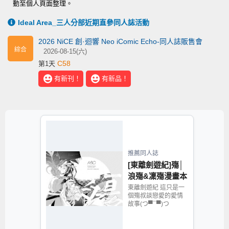
動至個人頁面整理。
Ideal Area_三人分部近期直參同人誌活動
2026 NiCE 創·迴響 Neo iComic Echo-同人誌販售會
綜合
2026-08-15(六)
C58
第1天
有新刊！
有新品！
推薦同人誌
[東離劍遊紀]殤│
浪殤&凜殤漫畫本
東離劍遊紀 這只是一
個殤叔談戀愛的愛情
故事(つ▀¯▀)つ