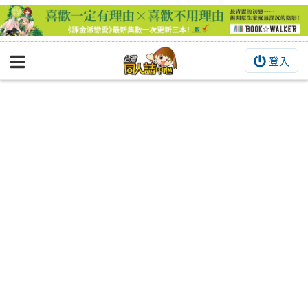
登入
BOOKY書集倉庫
同人作品
同人誌
同人周邊
同人數位作品
活動&消息
同人誌活動
最新消息
同人相關店家
宣傳&交流