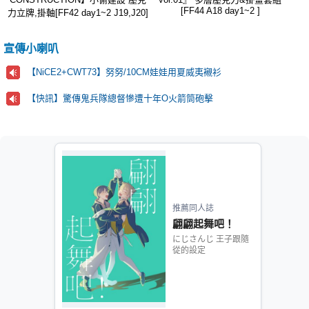
[FF44 A18 day1~2 ]
力立牌,掛軸[FF42 day1~2 J19,J20]
宣傳小喇叭
【NiCE2+CWT73】努努/10CM娃娃用夏威夷襯衫
【快訊】驚傳鬼兵隊總督慘遭十年O火箭筒砲擊
推薦同人誌
翩翩起舞吧！
にじさんじ 王子跟隨
從的設定