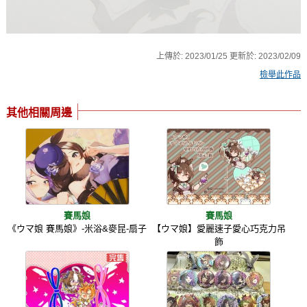
上傳於:
2023/01/25
更新於:
2023/02/09
檢舉此作品
其他相關周邊
賽馬娘
賽馬娘
《ウマ娘 賽馬娘》-米浴&麥昆-扇子
【ウマ娘】愛麗速子愛心巧克力吊
飾