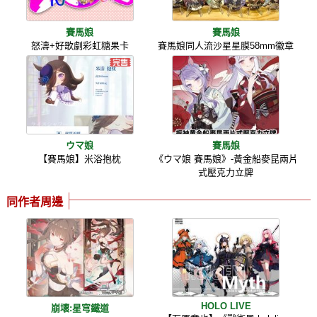
賽馬娘
賽馬娘
怒濤+好歌劇彩虹糖果卡
賽馬娘同人流沙星星膜58mm徽章
ウマ娘
賽馬娘
【賽馬娘】米浴抱枕
《ウマ娘 賽馬娘》-黃金船麥昆兩片
式壓克力立牌
同作者周邊
HOLO LIVE
崩壞:星穹鐵道