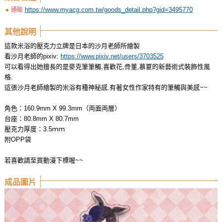
https://www.myacg.com.tw/goods_detail.php?gid=3495770
通販
其他說明
這款米浴的壓克力立牌是日本的沙月老師所繪製
看沙月老師的pixiv:
https://www.pixiv.net/users/3703525
可以看得出她擅長的是麥克筆筆觸,喜歡花,骨董,慕夏的新藝術式裝飾性風
格.
這張沙月老師繪製的米浴有種神秘感.有著女性作家特有的筆觸與美感~~
角色：160.9mm X 99.3mm（両面両層）
台座：80.8mm X 80.7mm
壓克力厚度：3.5ｍｍ
附OPP袋
若喜歡請至買動漫下標喔~~
成品圖片