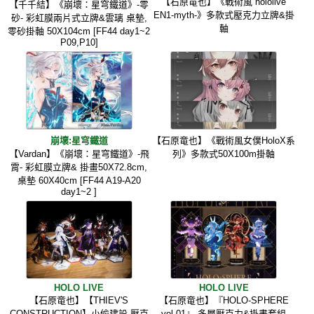
【石原竜也】《戰術風 hololive
【千千結】《崩壞：星穹鐵道》-零
EN1-myth-》多款式壓克力立牌&掛
砂- 彩虹膜兩片式立牌&雲璃 桌墊,
軸
零砂掛軸 50X104cm [FF44 day1~2
P09,P10]
崩壞:星穹鐵道
【石原竜也】《戰術風女僕HoloX系
【Vardan】《崩壞：星穹鐵道》-飛
列》多款式50X100m掛軸
霄- 彩虹膜立牌& 掛畫50X72.8cm,
桌墊 60X40cm [FF44 A19-A20
day1~2 ]
HOLO LIVE
HOLO LIVE
【石原竜也】【THIEV'S
【石原竜也】『HOLO-SPHERE
CONSTRUCTION】小偷建設 壓克
vol.01』 多層壓克力&掛畫套組