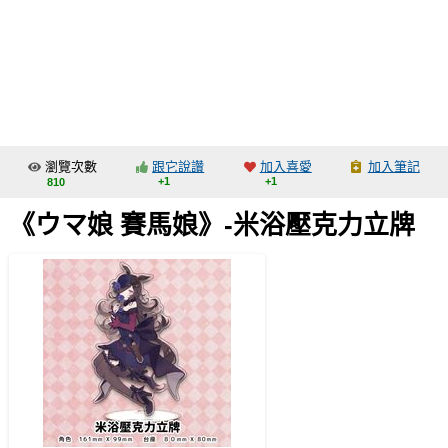
同人社團
工作委託
同人宣傳看板
繪圖藝廊
瀏覽次數
跟它說讚
加入喜愛
加入筆記
交流中心
+1
+1
810
攤位轉讓區
《ウマ娘 賽馬娘》-米浴壓克力立牌
會員功能選單
會員中心
註冊會員
登入