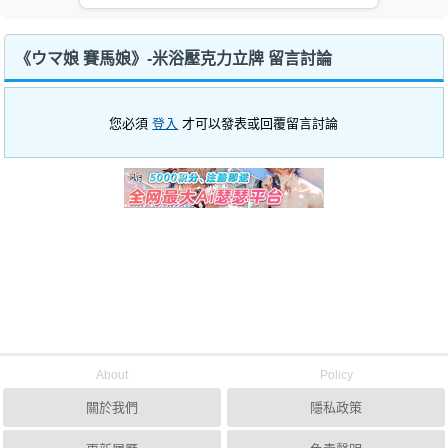
《ウマ娘 賽馬娘》-米浴壓克力立牌 留言討論
您必須
登入
才可以發表或回覆留言討論
About
Policy
關於我們
隱私政策