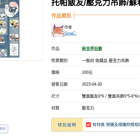
托帕飯友/壓克力吊飾/蘇
作品資訊
作者
SinaC:
作品
新世界狂歡
性質類別
一般向 收藏品 壓克力吊飾
價格
100元
發售日期
2023-04-30
尺寸
雙面飯友6*6 / 雙面吊飾5*5-6
材質
壓克力
有特典 預購及場購附贈相
特別說明
蘇利