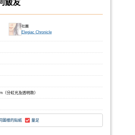
利飯友
社團
Elegiac Chronicle
*6cm（分虹光及透明款）
同圖樣的貼紙
量足