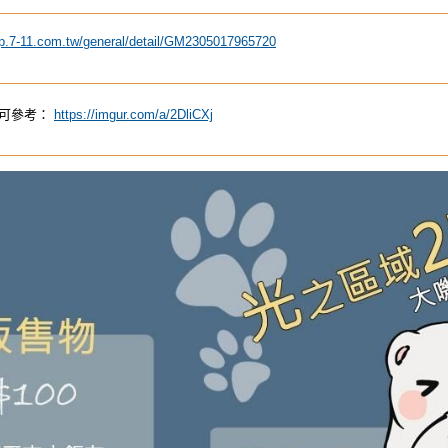
ip.7-11.com.tw/general/detail/GM2305017965720
明可參考：
https://imgur.com/a/2DliCXj