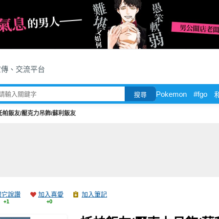
宣傳、交流平台
Pokemon
#fgo
搜尋
托帕飯友/壓克力吊飾/蘇利飯友
跟它說讚
加入喜愛
加入筆記
+1
+0