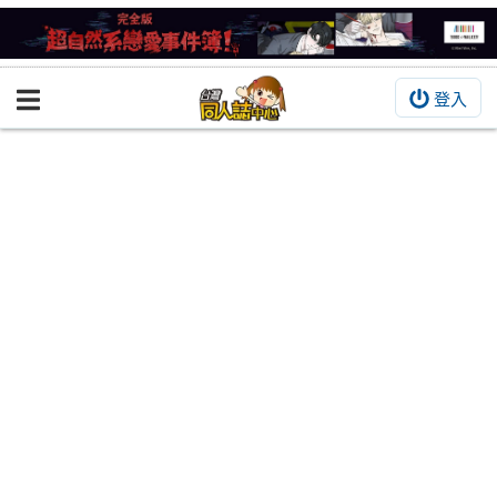
登入
BOOKY書集倉庫
同人作品
同人誌
同人周邊
同人數位作品
活動&消息
同人誌活動
最新消息
同人相關店家
宣傳&交流