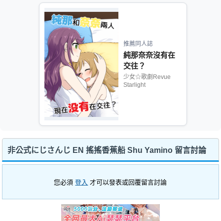
推薦同人誌
純那奈奈沒有在
交往？
少女☆歌劇Revue
Starlight
非公式にじさんじ EN 搖搖香蕉船 Shu Yamino 留言討論
您必須
登入
才可以發表或回覆留言討論