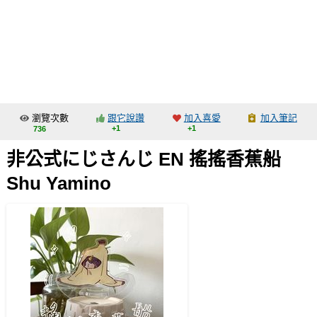
同人社團
工作委託
同人宣傳看板
繪圖藝廊
瀏覽次數
跟它說讚
加入喜愛
加入筆記
交流中心
+1
+1
736
攤位轉讓區
非公式にじさんじ EN 搖搖香蕉船
會員功能選單
Shu Yamino
會員中心
註冊會員
登入