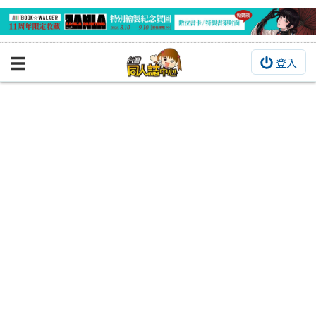
登入
BOOKY書集倉庫
同人作品
同人誌
同人周邊
同人數位作品
活動&消息
同人誌活動
最新消息
同人相關店家
宣傳&交流