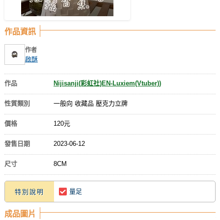
作品資訊
作者
啟酥
作品
Nijisanji(彩虹社)EN-Luxiem(Vtuber))
性質類別
一般向 收藏品 壓克力立牌
價格
120元
發售日期
2023-06-12
尺寸
8CM
量足
特別說明
成品圖片