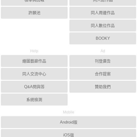
許願池
同人周邊作品
同人數位作品
BOOKY
Help
Ad
繪圖藝廊作品
刊登廣告
同人交流中心
合作提案
Q&A問與答
贊助我們
系統檢測
Mobile
Android版
iOS版