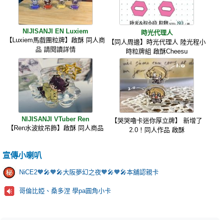
NIJISANJI EN Luxiem
時光代理人
【Luxiem馬戲團粒牌】啟酥 同人商
【同人周邊】時光代理人 陸光程小
品 請閱讀詳情
時粒牌組 啟酥Cheesu
NIJISANJI VTuber Ren
【哭哭嚕卡迷你厚立牌】 新增了
【Ren水波紋吊飾】啟酥 同人商品
2.0！同人作品 啟酥
宣傳小喇叭
NiCE2🧡🎤🧡🎤大阪夢幻之夜🧡🎤🧡🎤本舖認親卡
哥倫比婭、桑多涅 學pa圓角小卡