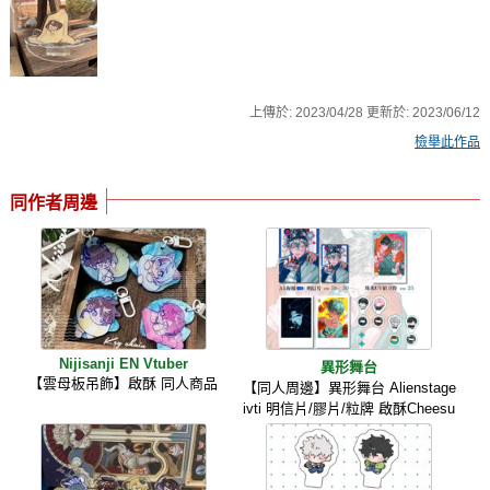
上傳於:
2023/04/28
更新於:
2023/06/12
檢舉此作品
同作者周邊
Nijisanji EN Vtuber
異形舞台
【雲母板吊飾】啟酥 同人商品
【同人周邊】異形舞台 Alienstage
ivti 明信片/膠片/粒牌 啟酥Cheesu