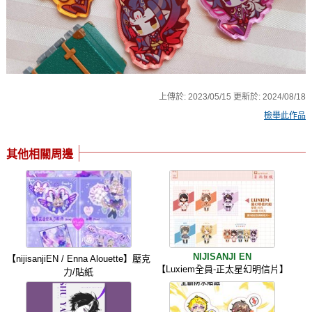
上傳於:
2023/05/15
更新於:
2024/08/18
檢舉此作品
其他相關周邊
NIJISANJI EN
【nijisanjiEN / Enna Alouette】壓克
【Luxiem全員-正太星幻明信片】
力/貼紙