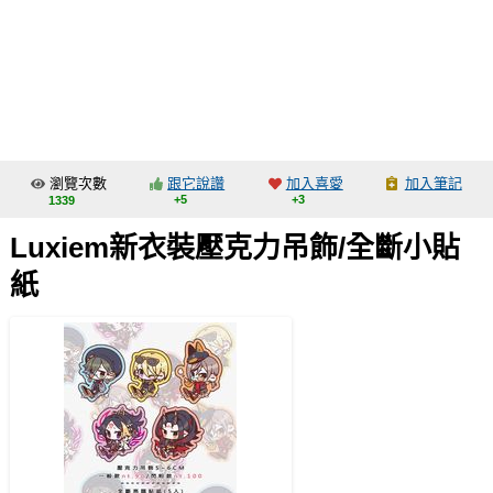
同人社團
工作委託
同人宣傳看板
繪圖藝廊
瀏覽次數
跟它說讚
加入喜愛
加入筆記
交流中心
+5
+3
1339
攤位轉讓區
Luxiem新衣裝壓克力吊飾/全斷小貼
會員功能選單
紙
會員中心
註冊會員
登入