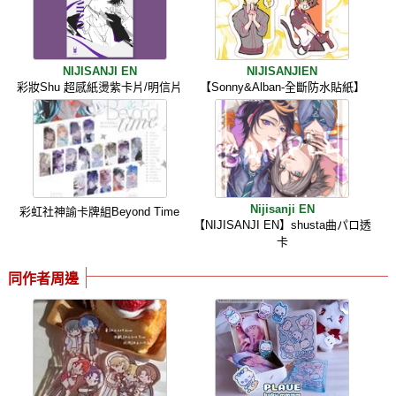
NIJISANJI EN
NIJISANJIEN
彩妝Shu 超感紙燙紫卡片/明信片
【Sonny&Alban-全斷防水貼紙】
Nijisanji EN
彩虹社神諭卡牌組Beyond Time
【NIJISANJI EN】shusta曲パロ透
卡
同作者周邊