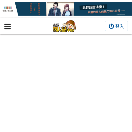
登入
BOOKY書集倉庫
同人作品
同人誌
同人周邊
同人數位作品
活動&消息
同人誌活動
最新消息
同人相關店家
宣傳&交流