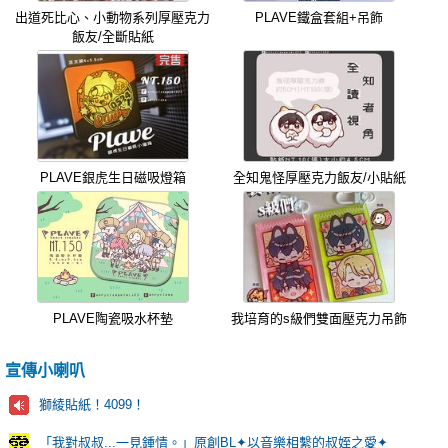
出道死比心、小動物系列厚壓克力
PLAVE鐵盒套組+吊飾
飯友/全斷貼紙
PLAVE銀虎生日磁吸燈箱
全知鬼怪厚壓克力飯友/小貼紙
PLAVE陶瓷吸水杯墊
我培育的s級們雙面壓克力吊飾
宣傳小喇叭
獅綾貼紙！4099！
「我對叔叔...一見鍾情。」原創BL✦以音樂相繫的叔姪之愛✦