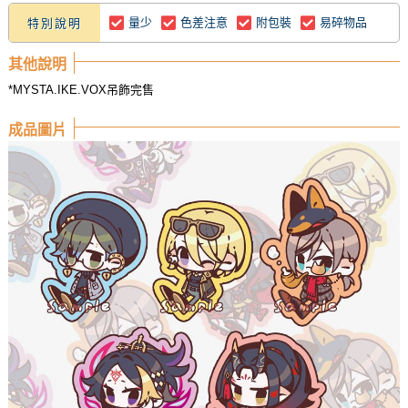
量少
色差注意
附包裝
易碎物品
特別說明
其他說明
*MYSTA.IKE.VOX吊飾完售
成品圖片