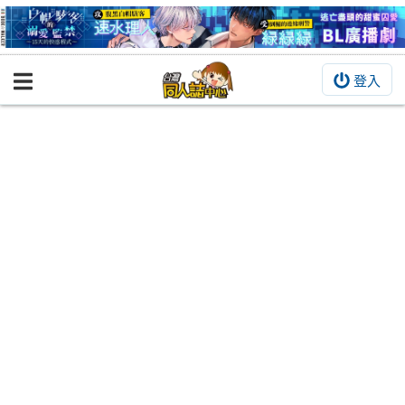
登入
BOOKY書集倉庫
同人作品
同人誌
同人周邊
同人數位作品
活動&消息
同人誌活動
最新消息
同人相關店家
宣傳&交流