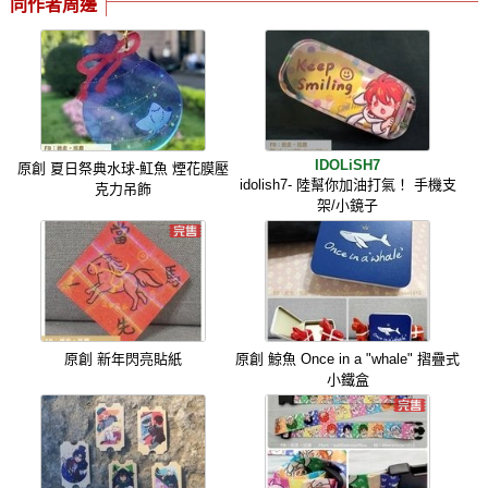
同作者周邊
IDOLiSH7
原創 夏日祭典水球-魟魚 煙花膜壓
idolish7- 陸幫你加油打氣！ 手機支
克力吊飾
架/小鏡子
原創 新年閃亮貼紙
原創 鯨魚 Once in a "whale" 摺疊式
小鐵盒