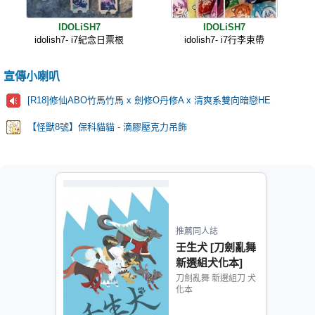
IDOLiSH7
IDOLiSH7
idolish7- i7紀念日票根
idolish7- i7行李束帶
宣傳小喇叭
[R18]修仙ABO竹馬竹馬 x 劍修O丹修A x 清爽系雙向暗戀HE
【怪獸8號】保科貓貓 - 滴膠壓克力吊飾
推薦同人誌
壬生犬 [刀劍亂舞
新選組犬化本]
刀劍亂舞 新選組刀 犬
化本