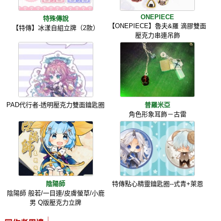
ONEPIECE
特殊傳說
【ONEPIECE】魯夫&羅 滴膠雙面
【特傳】冰漾自組立牌（2款）
壓克力串連吊飾
PAD代行者-透明壓克力雙面鑰匙圈
普羅米亞
角色形象耳飾－古雷
陰陽師
特傳點心精靈鑰匙圈--式青+萊恩
陰陽師 般若/一目連/皮膚螢草/小鹿
男 Q版壓克力立牌