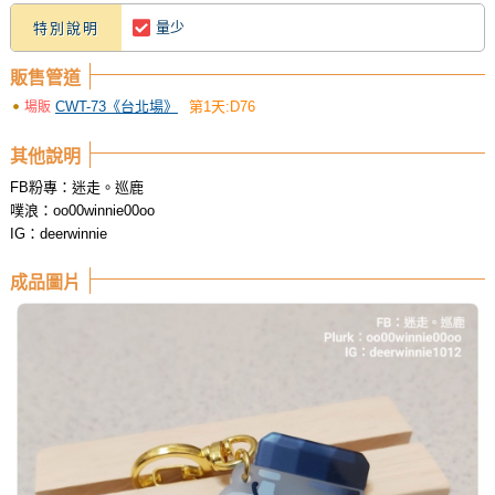
量少
特別說明
販售管道
CWT-73《台北場》
第1天:D76
場販
其他說明
FB粉專：迷走。巡鹿
噗浪：oo00winnie00oo
IG：deerwinnie
成品圖片