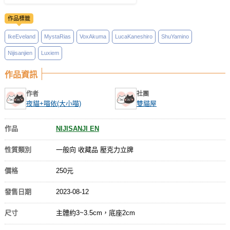
作品標籤
IkeEveland
MystaRias
VoxAkuma
LucaKaneshiro
ShuYamino
Nijisanjien
Luxiem
作品資訊
作者
社團
夜貓+喵依(大小喵)
雙貓屋
作品
NIJISANJI EN
性質類別
一般向 收藏品 壓克力立牌
價格
250元
發售日期
2023-08-12
尺寸
主體約3~3.5cm，底座2cm