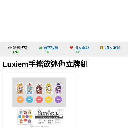
同人社團
工作委託
同人宣傳看板
繪圖藝廊
瀏覽次數
跟它說讚
加入喜愛
加入筆記
交流中心
+6
+4
1266
攤位轉讓區
Luxiem手搖飲迷你立牌組
會員功能選單
會員中心
註冊會員
登入