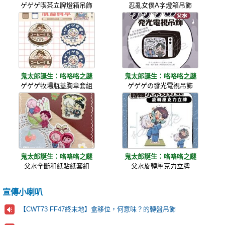
ゲゲゲ喫茶立牌燈箱吊飾
忍亂女僕A字燈箱吊飾
鬼太郎誕生：咯咯咯之謎
鬼太郎誕生：咯咯咯之謎
ゲゲゲ牧場瓶蓋胸章套組
ゲゲゲの發光電視吊飾
鬼太郎誕生：咯咯咯之謎
鬼太郎誕生：咯咯咯之謎
父水全斷和紙貼紙套組
父水旋轉壓克力立牌
宣傳小喇叭
【CWT73 FF47終末地】盒移位，何意味？的轉盤吊飾