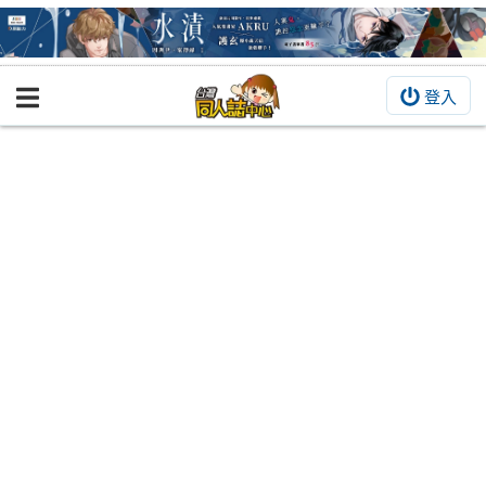
登入
BOOKY書集倉庫
同人作品
同人誌
同人周邊
同人數位作品
活動&消息
同人誌活動
最新消息
同人相關店家
宣傳&交流