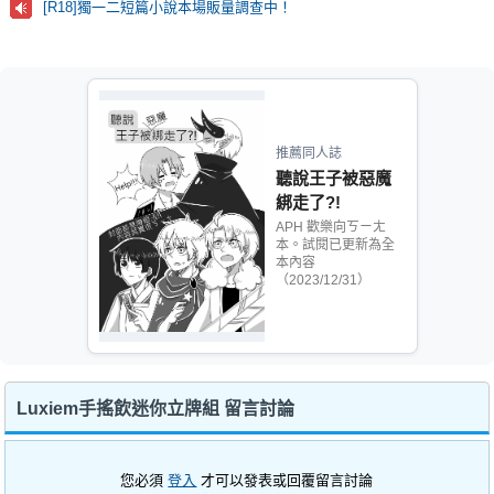
[R18]獨一二短篇小說本場販量調查中！
推薦同人誌
聽說王子被惡魔
綁走了?!
APH 歡樂向ㄎㄧㄤ
本。試閱已更新為全
本內容
（2023/12/31）
Luxiem手搖飲迷你立牌組 留言討論
您必須
登入
才可以發表或回覆留言討論