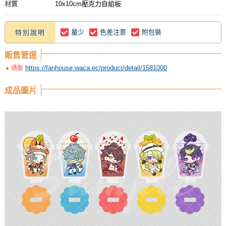
材質
10x10cm壓克力自組板
量少
色差注意
附包裝
特別說明
販售管道
https://fanhouse.waca.ec/product/detail/1581000
通販
成品圖片