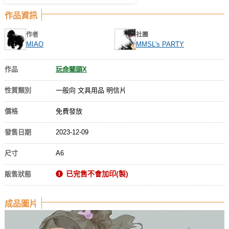
作品資訊
作者
社團
MIAO
MMSL's PARTY
作品
玩命關頭X
性質類別
一般向 文具用品 明信片
價格
免費發放
發售日期
2023-12-09
尺寸
A6
已完售不會加印(製)
販售狀態
成品圖片