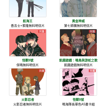
航海王
黃金神威
香吉士+索隆無料明信片
第七師團無料明信片
怪獸8號
飢餓遊戲：鳴鳥與游蛇之歌
保鳴無料明信片
飢餓遊戲無料明信片
火影忍者
怪獸8號
火影忍者無料明信片
鳴海隊長單色A5畫卡組