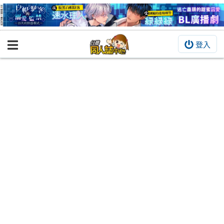
登入
BOOKY書集倉庫
同人作品
同人誌
同人周邊
同人數位作品
活動&消息
同人誌活動
最新消息
同人相關店家
宣傳&交流