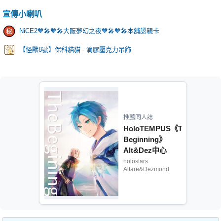
宣傳小喇叭
NiCE2🧡🎤🧡🎤大阪夢幻之夜🧡🎤🧡🎤本舖認親卡
【怪獸8號】保科貓貓 - 滴膠壓克力吊飾
推薦同人誌
HoloTEMPUS《The
Beginning》
Alt&Dez中心
holostars
Altare&Dezmond