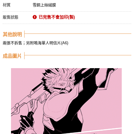
材質
雪銅上絲絨膜
已完售不會加印(製)
販售狀態
其他說明
兩張不拆售；另附鳴海單人明信片(A6)
成品圖片