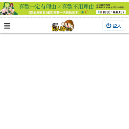
登入
BOOKY書集倉庫
同人作品
同人誌
同人周邊
同人數位作品
活動&消息
同人誌活動
最新消息
同人相關店家
宣傳&交流