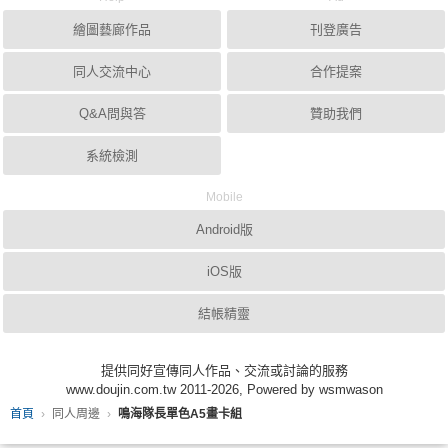
繪圖藝廊作品
刊登廣告
同人交流中心
合作提案
Q&A問與答
贊助我們
系統檢測
Mobile
Android版
iOS版
結帳精靈
提供同好宣傳同人作品、交流或討論的服務
www.doujin.com.tw 2011-2026, Powered by wsmwason
首頁
同人周邊
鳴海隊長單色A5畫卡組