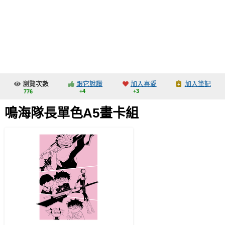
同人社團
工作委託
同人宣傳看板
繪圖藝廊
瀏覽次數
跟它說讚
加入喜愛
加入筆記
交流中心
+4
+3
776
攤位轉讓區
鳴海隊長單色A5畫卡組
會員功能選單
會員中心
註冊會員
登入