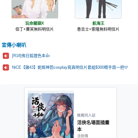
玩命關頭X
航海王
但丁+賽芙無料明信片
香吉士+索隆無料明信片
宣傳小喇叭
[R18]侑日狐狸色本👍
NiCE【雞43】妮姬神罰cosplay寫真明信片套組$300贈手扇一把🩷
推薦同人誌
活俠名場面插畫
本
活俠傳