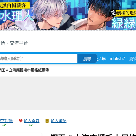
宣傳、交流平台
idolish7
少年
膠
搜尋
網王∥立海應援毛巾風格紙膠帶
跟它說讚
加入喜愛
加入筆記
+2
+2