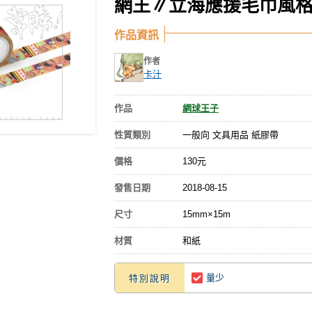
網王∥立海應援毛巾風
作品資訊
作者
卡汁
作品
網球王子
性質類別
一般向 文具用品 紙膠帶
價格
130元
發售日期
2018-08-15
尺寸
15mm×15m
材質
和紙
量少
特別說明