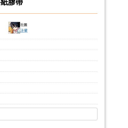
格紙膠帶
社團
汁星