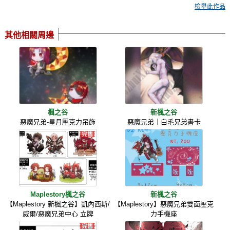
檢舉此作品
其他相關周邊
楓之谷
新楓之谷
惡魔兄弟-星月壓克力吊飾
惡魔兄弟｜白毛兄弟書卡
Maplestory楓之谷
新楓之谷
【Maplestory 新楓之谷】凱內西斯/
【Maplestory】惡魔兄弟雙面壓克
威爾/惡魔兄弟中心 立牌
力手機座