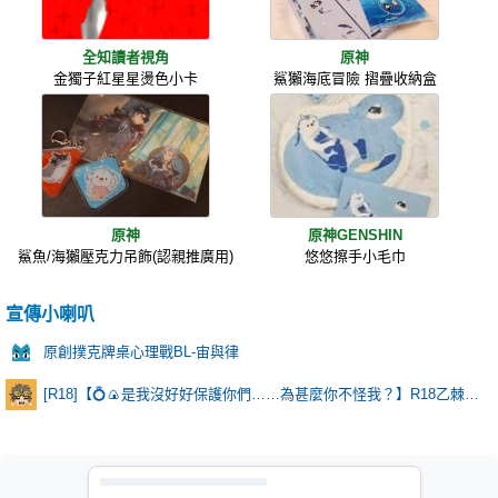
全知讀者視角
原神
金獨子紅星星燙色小卡
鯊獺海底冒險 摺疊收納盒
原神
原神GENSHIN
鯊魚/海獺壓克力吊飾(認親推廣用)
悠悠擦手小毛巾
宣傳小喇叭
原創撲克牌桌心理戰BL-宙與律
[R18]【💍🍙是我沒好好保護你們……為甚麼你不怪我？】R18乙棘《Poker Face》* 含本篇劇情