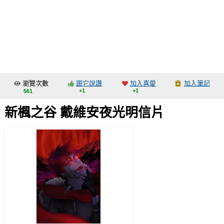
同人社團
工作委託
同人宣傳看板
繪圖藝廊
瀏覽次數
跟它說讚
加入喜愛
加入筆記
交流中心
+1
+1
561
攤位轉讓區
新楓之谷 戴維安夜光明信片
會員功能選單
會員中心
註冊會員
登入