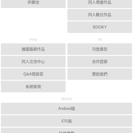
許願池
同人周邊作品
同人數位作品
BOOKY
Help
Ad
繪圖藝廊作品
刊登廣告
同人交流中心
合作提案
Q&A問與答
贊助我們
系統檢測
Mobile
Android版
iOS版