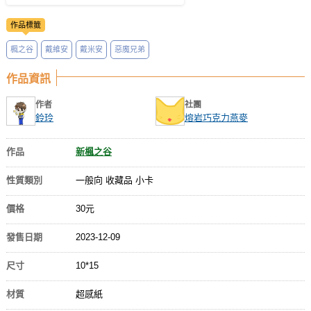
作品標籤
楓之谷
戴維安
戴米安
惡魔兄弟
作品資訊
作者
社團
鈴玲
熔岩巧克力燕麥
作品
新楓之谷
性質類別
一般向 收藏品 小卡
價格
30元
發售日期
2023-12-09
尺寸
10*15
材質
超感紙