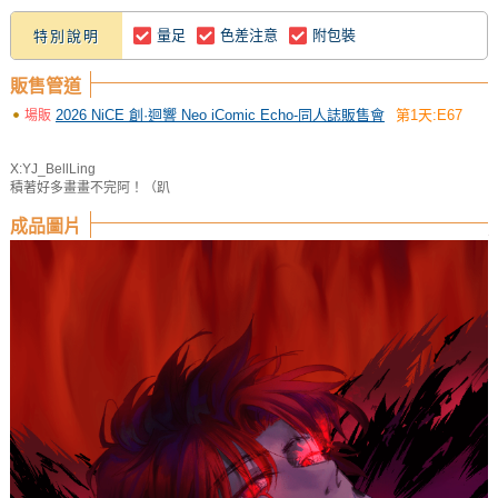
量足
色差注意
附包裝
特別說明
販售管道
2026 NiCE 創·迴響 Neo iComic Echo-同人誌販售會
第1天:E67
場販
X:YJ_BellLing
積著好多畫畫不完阿！（趴
成品圖片