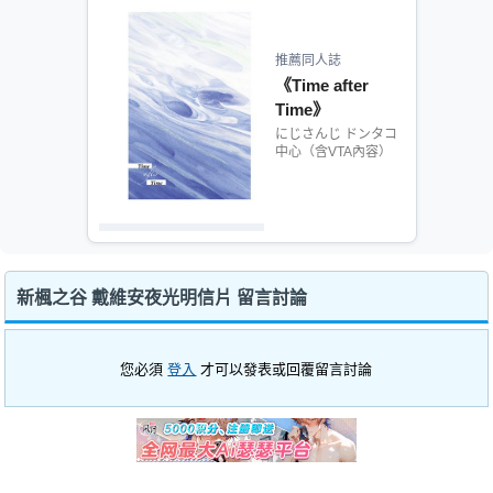
推薦同人誌
《Time after
Time》
にじさんじ ドンタコ
中心（含VTA內容）
新楓之谷 戴維安夜光明信片 留言討論
您必須
登入
才可以發表或回覆留言討論