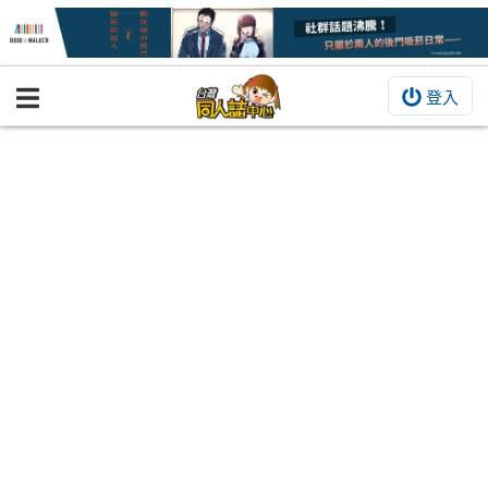
登入
BOOKY書集倉庫
同人作品
同人誌
同人周邊
同人數位作品
活動&消息
同人誌活動
最新消息
同人相關店家
宣傳&交流