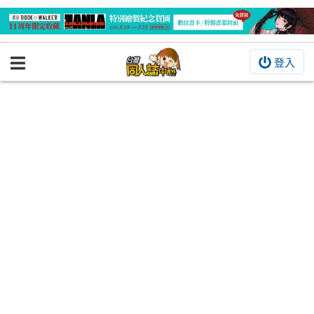
登入
BOOKY書集倉庫
同人作品
同人誌
同人周邊
同人數位作品
活動&消息
同人誌活動
最新消息
同人相關店家
宣傳&交流