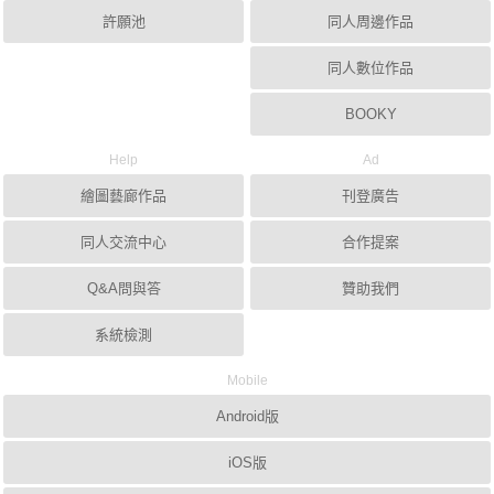
許願池
同人周邊作品
同人數位作品
BOOKY
Help
Ad
繪圖藝廊作品
刊登廣告
同人交流中心
合作提案
Q&A問與答
贊助我們
系統檢測
Mobile
Android版
iOS版