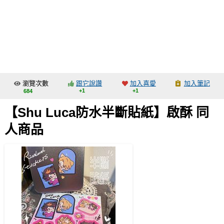
同人社團
工作委託
同人宣傳看板
繪圖藝廊
瀏覽次數
跟它說讚
加入喜愛
加入筆記
交流中心
+1
+1
684
攤位轉讓區
【Shu Luca防水半斷貼紙】啟酥 同
會員功能選單
人商品
會員中心
註冊會員
登入