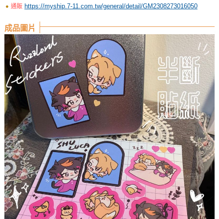
https://myship.7-11.com.tw/general/detail/GM2308273016050
通販
成品圖片