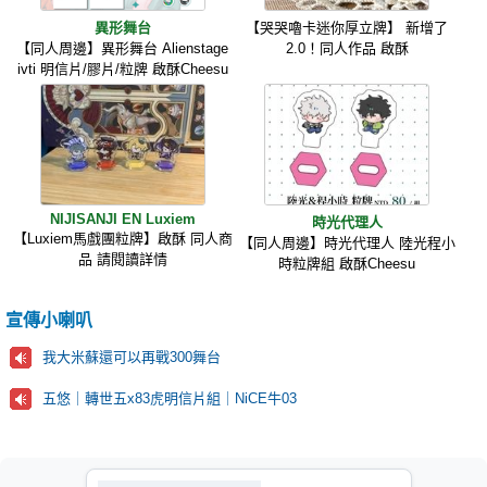
異形舞台
【哭哭嚕卡迷你厚立牌】 新增了
【同人周邊】異形舞台 Alienstage
2.0！同人作品 啟酥
ivti 明信片/膠片/粒牌 啟酥Cheesu
NIJISANJI EN Luxiem
時光代理人
【Luxiem馬戲團粒牌】啟酥 同人商
【同人周邊】時光代理人 陸光程小
品 請閱讀詳情
時粒牌組 啟酥Cheesu
宣傳小喇叭
我大米蘇還可以再戰300舞台
五悠｜轉世五x83虎明信片組｜NiCE牛03