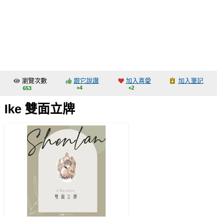
同人社團
工作委託
同人宣傳看板
繪圖藝廊
瀏覽次數
跟它說讚
加入喜愛
加入筆記
交流中心
+4
+2
653
攤位轉讓區
Ike 雙面立牌
會員功能選單
會員中心
註冊會員
登入