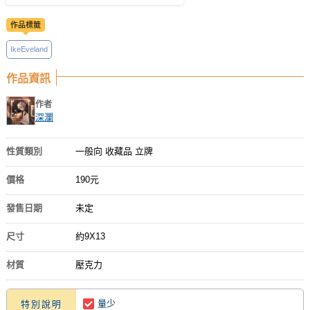
作品標籤
IkeEveland
作品資訊
作者
深瀾
性質類別
一般向 收藏品 立牌
價格
190元
發售日期
未定
尺寸
約9X13
材質
壓克力
量少
特別說明