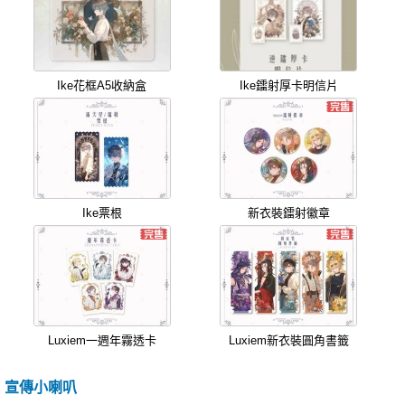
Ike花框A5收納盒
Ike鐳射厚卡明信片
Ike票根
新衣裝鐳射徽章
Luxiem一週年霧透卡
Luxiem新衣裝圓角書籤
宣傳小喇叭