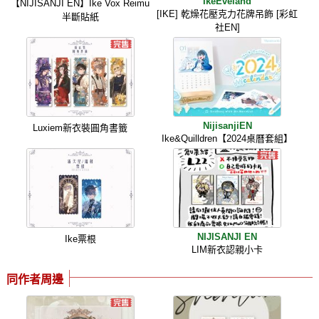
IkeEveland
【NIJISANJI EN】Ike Vox Reimu
[IKE] 乾燥花壓克力花牌吊飾 [彩虹
半斷貼紙
社EN]
NijisanjiEN
Luxiem新衣裝圓角書籤
Ike&Quilldren【2024桌曆套組】
NIJISANJI EN
Ike票根
LIM新衣認親小卡
同作者周邊