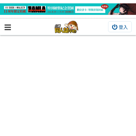
登入
BOOKY書集倉庫
同人作品
同人誌
同人周邊
同人數位作品
活動&消息
同人誌活動
最新消息
同人相關店家
宣傳&交流