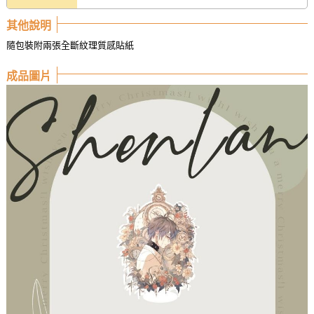
其他說明
隨包裝附兩張全斷紋理質感貼紙
成品圖片