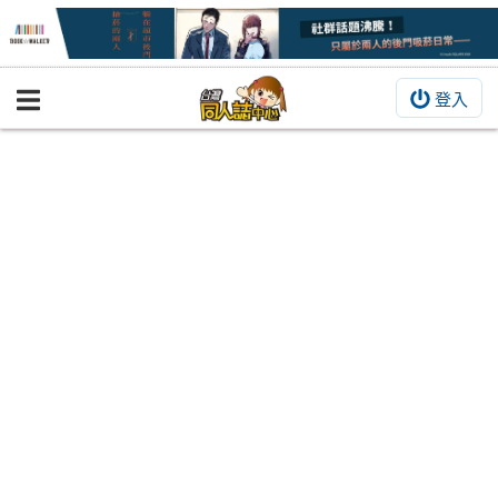
登入
BOOKY書集倉庫
同人作品
同人誌
同人周邊
同人數位作品
活動&消息
同人誌活動
最新消息
同人相關店家
宣傳&交流