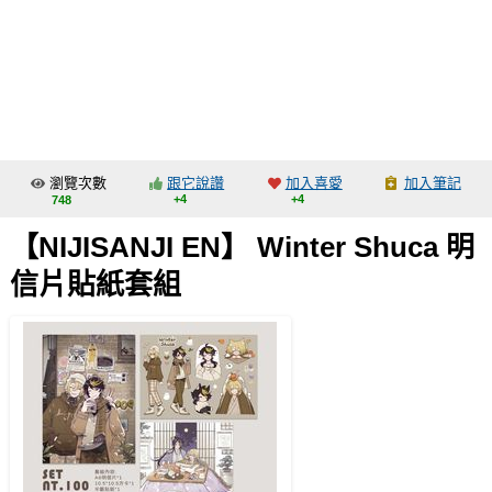
同人社團
工作委託
同人宣傳看板
繪圖藝廊
瀏覽次數
跟它說讚
加入喜愛
加入筆記
交流中心
+4
+4
748
攤位轉讓區
【NIJISANJI EN】 Winter Shuca 明
會員功能選單
信片貼紙套組
會員中心
註冊會員
登入