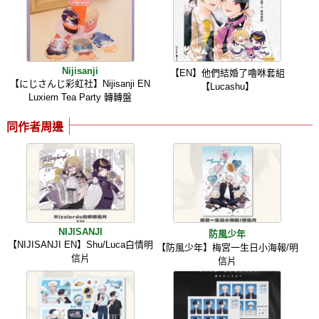
Nijisanji
【EN】他們結婚了嚕咻套組
【にじさんじ彩虹社】Nijisanji EN
【Lucashu】
Luxiem Tea Party 轉轉盤
同作者周邊
NIJISANJI
防風少年
【NIJISANJI EN】Shu/Luca白情明
【防風少年】梅宮一生日小海報/明
信片
信片