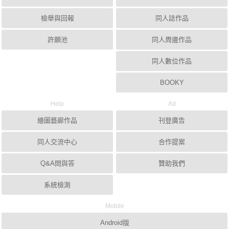
檢舉與回報
同人誌作品
許願池
同人周邊作品
同人數位作品
BOOKY
Help
Ad
繪圖藝廊作品
刊登廣告
同人交流中心
合作提案
Q&A問與答
贊助我們
系統檢測
Mobile
Android版