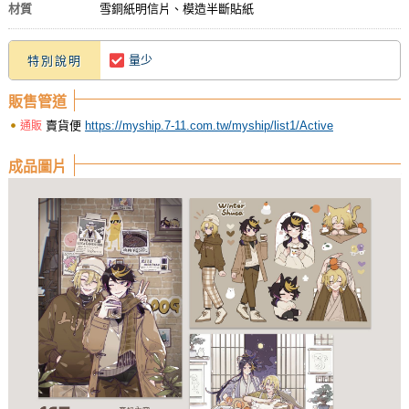
材質
雪銅紙明信片、模造半斷貼紙
量少
特別說明
販售管道
賣貨便
https://myship.7-11.com.tw/myship/list1/Active
通販
成品圖片