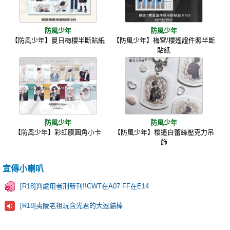
防風少年
防風少年
【防風少年】夏日梅櫻半斷貼紙
【防風少年】梅宮/櫻遙證件照半斷
貼紙
防風少年
防風少年
【防風少年】彩虹膜圓角小卡
【防風少年】櫻遙白蕾絲壓克力吊
飾
宣傳小喇叭
[R18]判處用者刑新刊!!CWT在A07 FF在E14
[R18]夷陵老祖玩含光君的大逗貓棒