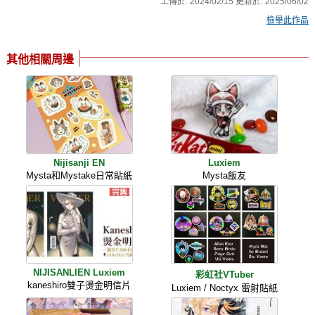
上傳於:
2024/02/15
更新於:
2025/06/02
檢舉此作品
其他相關周邊
Nijisanji EN
Luxiem
Mysta和Mystake日常貼紙
Mysta飯友
NIJISANLIEN Luxiem
彩虹社VTuber
kaneshiro雙子燙金明信片
Luxiem / Noctyx 雷射貼紙