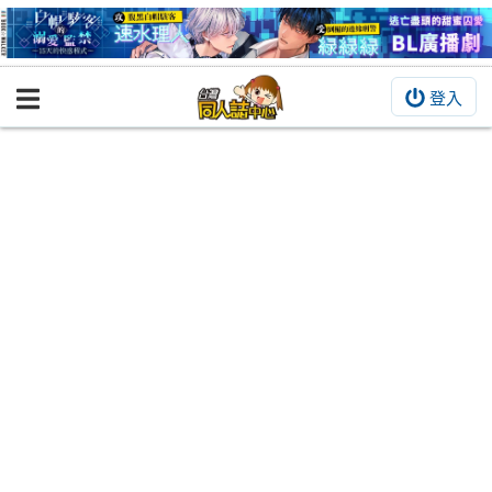
登入
BOOKY書集倉庫
同人作品
同人誌
同人周邊
同人數位作品
活動&消息
同人誌活動
最新消息
同人相關店家
宣傳&交流