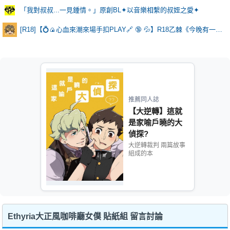
「我對叔叔...一見鍾情。」原創BL✦以音樂相繫的叔姪之愛✦
[R18]【💍🍙心血來潮來場手扣PLAY🔗 🔞 💦】R18乙棘《今晚有一點點特別》
推薦同人誌
【大逆轉】這就
是家喻戶曉的大
偵探?
大逆轉裁判 兩篇故事
組成的本
Ethyria大正風咖啡廳女僕 貼紙組 留言討論