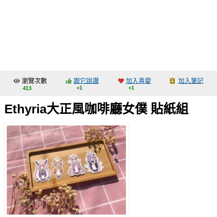
同人社團
工作委託
同人宣傳看板
繪圖藝廊
瀏覽次數
跟它說讚
加入喜愛
加入筆記
交流中心
+1
+1
413
攤位轉讓區
Ethyria大正風咖啡廳女僕 貼紙組
會員功能選單
會員中心
註冊會員
登入