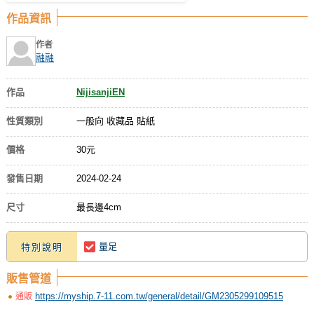
作品資訊
作者
融融
作品
NijisanjiEN
性質類別
一般向 收藏品 貼紙
價格
30元
發售日期
2024-02-24
尺寸
最長邊4cm
量足
特別說明
販售管道
https://myship.7-11.com.tw/general/detail/GM2305299109515
通販