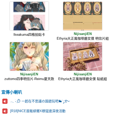
NijisanjiEN
Ikeakuma四格拍貼卡
Ethyria大正風咖啡廳女僕 明信片組
NijisanjiEN
NijisanjiEN
zuttomo四季明信片-Reimu夏天款
Ethyria大正風咖啡廳女僕 貼紙組
宣傳小喇叭
𓂃 ࣪˖ ִֶָ⏱️ 一起在不思議の国遊玩吧🐇་༘࿐
[R18]NICE首販緋爾X穆寇達深夜活動