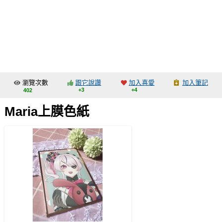
同人社團
工作委託
同人宣傳看板
繪圖藝廊
瀏覽次數
跟它說讚
加入喜愛
加入筆記
交流中心
+3
+4
402
攤位轉讓區
Maria上膜色紙
會員功能選單
會員中心
註冊會員
登入