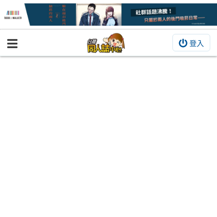
登入
BOOKY書集倉庫
同人作品
同人誌
同人周邊
同人數位作品
活動&消息
同人誌活動
最新消息
同人相關店家
宣傳&交流