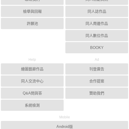
檢舉與回報
同人誌作品
許願池
同人周邊作品
同人數位作品
BOOKY
Help
Ad
繪圖藝廊作品
刊登廣告
同人交流中心
合作提案
Q&A問與答
贊助我們
系統檢測
Mobile
Android版