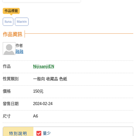
作品標籤
Iluna
Maririn
作品資訊
作者
融融
作品
NijisanjiEN
性質類別
一般向 收藏品 色紙
價格
150元
發售日期
2024-02-24
尺寸
A6
量少
特別說明