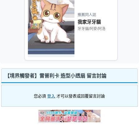
推薦同人誌
我家牙牙貓
牙牙貓/阿麥/阿洛
【境界觸發者】雷普利卡 造型小透扇 留言討論
您必須
登入
才可以發表或回覆留言討論