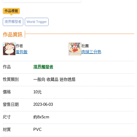
作品標籤
境界觸發者
World Trigger
作品資訊
作者
社團
蛋包飯
肉球三分熟
作品
境界觸發者
性質類別
一般向 收藏品 迷你透扇
價格
10元
發售日期
2023-06-03
尺寸
約8x5cm
材質
PVC