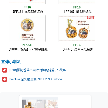
FF16
FF16
【FF16】鳳凰羽毛吊飾
【FF16】燙金貼紙包
NIKKE
FF16
【NIKKE 妮姬】777燙金貼紙
【FF16】萬聖南瓜吊飾
宣傳小喇叭
[R18]影奶香草不同時間線的純愛(？)故事
hololive 全彩插畫集 NICE2 N03 ytone