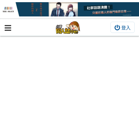
登入
BOOKY書集倉庫
同人作品
同人誌
同人周邊
同人數位作品
活動&消息
同人誌活動
最新消息
同人相關店家
宣傳&交流