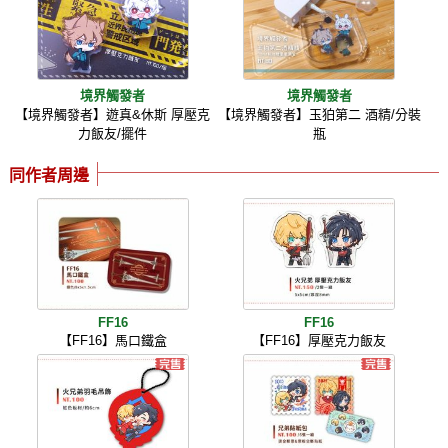
境界觸發者
境界觸發者
【境界觸發者】遊真&休斯 厚壓克
【境界觸發者】玉狛第二 酒精/分裝
力飯友/擺件
瓶
同作者周邊
FF16
FF16
【FF16】馬口鐵盒
【FF16】厚壓克力飯友