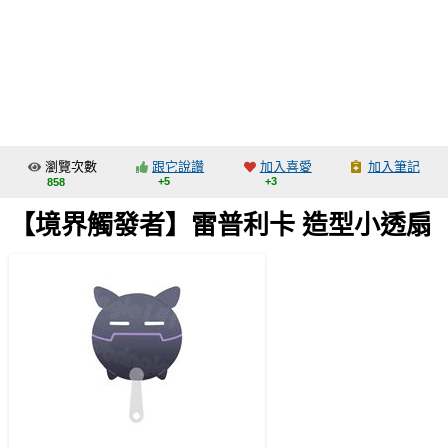
同人社團
工作委託
同人宣傳看板
繪圖藝廊
瀏覽次數
跟它說讚
加入喜愛
加入筆記
交流中心
+5
+3
858
攤位轉讓區
【境界觸發者】雷普利卡 造型小透扇
會員功能選單
會員中心
註冊會員
登入