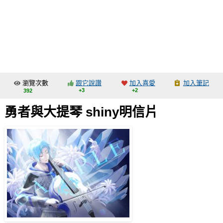
同人社團
工作委託
同人宣傳看板
繪圖藝廊
瀏覽次數
跟它說讚
加入喜愛
加入筆記
交流中心
+3
+2
392
攤位轉讓區
勇者與大提琴 shiny明信片
會員功能選單
會員中心
註冊會員
登入