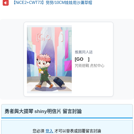
【NiCE2+CWT73】努努/10CM娃娃用沙灘草帽
推薦同人誌
[GO ]
咒術迴戰 虎杖中心
勇者與大提琴 shiny明信片 留言討論
您必須
登入
才可以發表或回覆留言討論