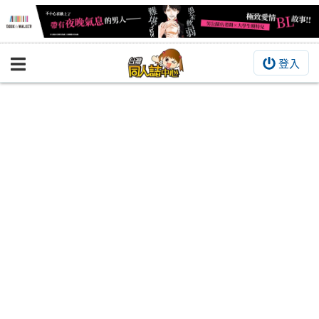
登入
BOOKY書集倉庫
同人作品
同人誌
同人周邊
同人數位作品
活動&消息
同人誌活動
最新消息
同人相關店家
宣傳&交流