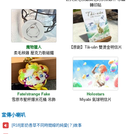
轉印貼
魔物獵人
【原創】Tâi-uân 雙燙金明信片
柔毛秧雞 壓克力軟磁鐵
Fate/strange Fake
Holostars
雪原市聖杯爆米花桶 吊飾
Miyabi 氣球明信片
宣傳小喇叭
[R18]影奶香草不同時間線的純愛(？)故事