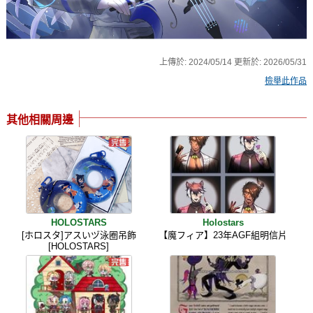
上傳於:
2024/05/14
更新於:
2026/05/31
檢舉此作品
其他相關周邊
HOLOSTARS
Holostars
[ホロスタ]アスいヅ泳圈吊飾
【魔フィア】23年AGF組明信片
[HOLOSTARS]