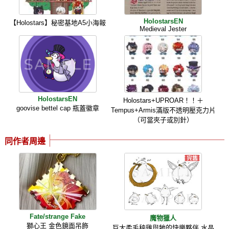
HolostarsEN
【Holostars】秘密基地A5小海報
Medieval Jester
HolostarsEN
Holostars+UPROAR！！＋
goovise bettel cap 瓶蓋徽章
Tempus+Armis滿版不透明壓克力片
（可當夾子或別針）
同作者周邊
Fate/strange Fake
魔物獵人
獅心王 金色鏡面吊飾
巨大柔毛秧雞與牠的快樂夥伴 水晶