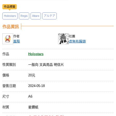
作品標籤
Holostars
Regis
Altare
アルテア
作品資訊
作者
社團
風殷
虛無布饅頭
作品
Holostars
性質類別
一般向 文具用品 明信片
價格
20元
發售日期
2024-05-18
尺寸
A6
材質
星鑽紙