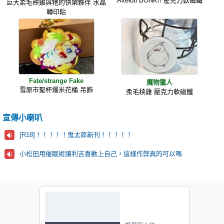
Axelotl BONK!! 壓克力軟磁鐵
巨大柔毛秧雞與牠的快樂夥伴 水晶
轉印貼
Fate/strange Fake
魔物獵人
雪原市聖杯爆米花桶 吊飾
柔毛秧雞 壓克力軟磁鐵
宣傳小喇叭
[R18]！！！！！鬼太郎新刊！！！！！
小松田用催眠術讓利吉喜歡上自己，這樣作弊真的可以嗎