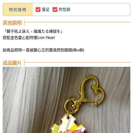
量足
附包裝
特別說明
其他說明
「獅子吼よ詠え、颯颯たる煉獄を」
搭配金色愛心釦呼應Lion Heart
拍商品照時一直被獅心王的寶具閃到眼睛(✪ω✪)
成品圖片