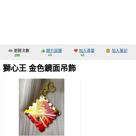
同人社團
工作委託
同人宣傳看板
繪圖藝廊
瀏覽次數
跟它說讚
加入喜愛
加入筆記
交流中心
+3
+2
199
攤位轉讓區
獅心王 金色鏡面吊飾
會員功能選單
會員中心
註冊會員
登入