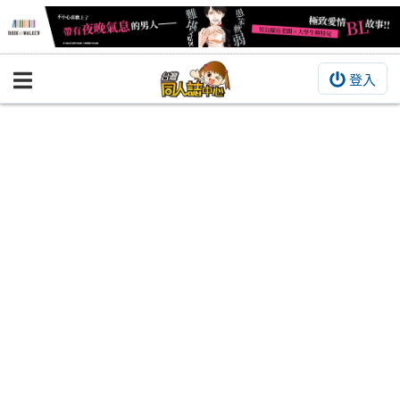
登入
BOOKY書集倉庫
同人作品
同人誌
同人周邊
同人數位作品
活動&消息
同人誌活動
最新消息
同人相關店家
宣傳&交流