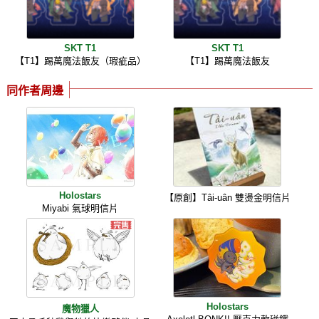
SKT T1
SKT T1
【T1】踢萬魔法飯友（瑕疵品）
【T1】踢萬魔法飯友
同作者周邊
Holostars
【原創】Tâi-uân 雙燙金明信片
Miyabi 氣球明信片
Holostars
魔物獵人