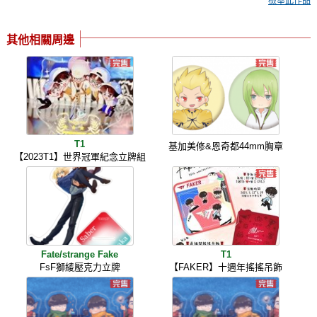
檢舉此作品
其他相關周邊
T1
基加美修&恩奇都44mm胸章
【2023T1】世界冠軍紀念立牌組
Fate/strange Fake
T1
FsF獅綾壓克力立牌
【FAKER】十週年搖搖吊飾