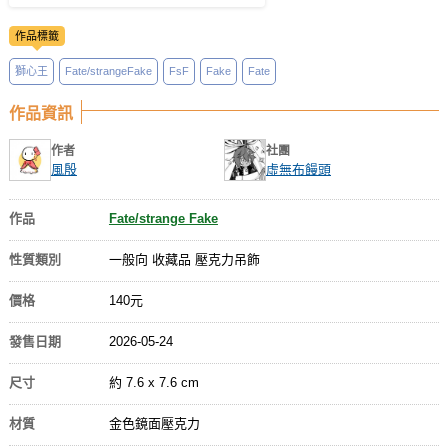
作品標籤
獅心王
Fate/strangeFake
FsF
Fake
Fate
作品資訊
作者
社團
風殷
虛無布饅頭
作品
Fate/strange Fake
性質類別
一般向 收藏品 壓克力吊飾
價格
140元
發售日期
2026-05-24
尺寸
約 7.6 x 7.6 cm
材質
金色鏡面壓克力