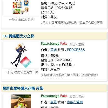
價格：60元（Set:250元）
發售日期：2026-08-15
尺寸：A6
材質：霧模
一般向 收藏品 貼紙
7月畫的每日獅綾的Q版貼紙，與本子合購有套組
價250元喔！ 本子詳細：https://www.p…
FsF獅綾壓克力立牌
Fate/strange
Fake
壓克力立牌
作者：
雨迷
社團：
PROGRESS
價格：400元
發售日期：2026-08-15
尺寸：12cm x 約17.5cm
材質：壓克力
一般向 收藏品 壓克力立牌
有點晚才決定要出立牌，因此印調時間偏短。
（希望能順利趕上NiCE2⋯⋯！） 還請有興…
雪原市聖杯爆米花桶 吊飾
Fate/strange
Fake
壓克力吊飾
作者：
風殷
社團：
虛無布饅頭
價格：100元