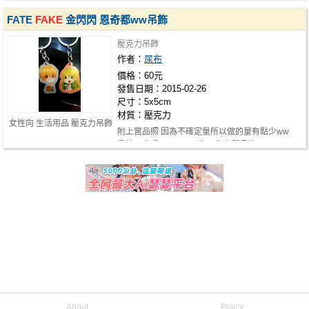
FATE
FAKE
金閃閃 恩奇都ww吊飾
壓克力吊飾
作者：
尿布
價格：60元
發售日期：2015-02-26
尺寸：5x5cm
材質：壓克力
女性向 生活用品 壓克力吊飾
附上實品照 因為不確定量所以做的量有點少ww
是雙面的喔!!兩面不一樣xd 歡迎閃恩迷…
About
Policy