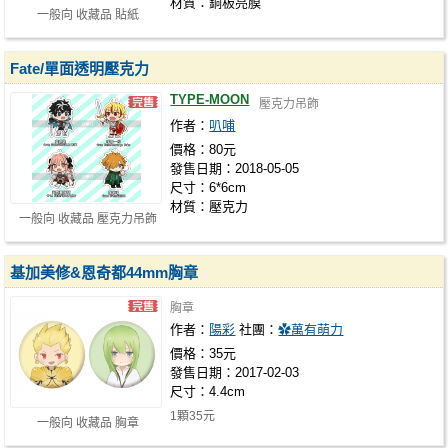
材質：銅板亮膜
一般向 收藏品 貼紙
Fate/單面透明壓克力
TYPE-MOON
壓克力吊飾
作者：
叭哺
價格：80元
發售日期：2018-05-05
尺寸：6*6cm
材質：壓克力
一般向 收藏品 壓克力吊飾
基加美修&恩奇都44mm胸章
胸章
作者：
陽彩
社團：
✿萬有萌力
價格：35元
發售日期：2017-02-03
尺寸：4.4cm
1顆35元
一般向 收藏品 胸章