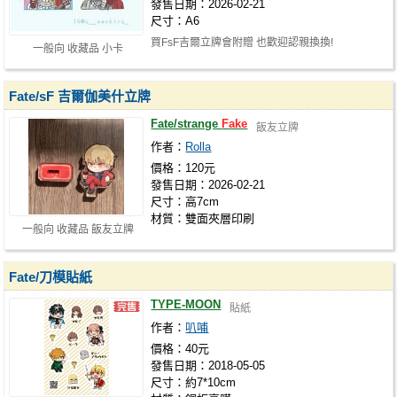
發售日期：2026-02-21
尺寸：A6
買FsF吉爾立牌會附贈 也歡迎認親換換!
一般向 收藏品 小卡
Fate/sF 吉爾伽美什立牌
Fate/strange
Fake
飯友立牌
作者：
Rolla
價格：120元
發售日期：2026-02-21
尺寸：高7cm
材質：雙面夾層印刷
一般向 收藏品 飯友立牌
Fate/刀模貼紙
TYPE-MOON
貼紙
作者：
叭哺
價格：40元
發售日期：2018-05-05
尺寸：約7*10cm