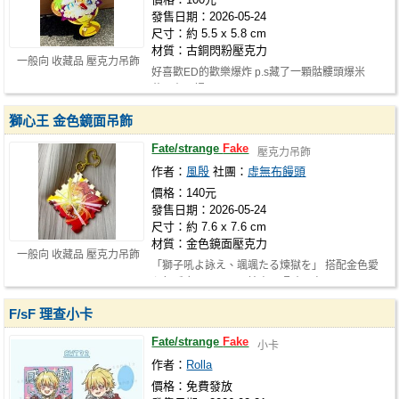
發售日期：2026-05-24
尺寸：約 5.5 x 5.8 cm
材質：古銅閃粉壓克力
一般向 收藏品 壓克力吊飾
好喜歡ED的歡樂爆炸 p.s藏了一顆骷髏頭爆米
花，在哪裡呢?
獅心王 金色鏡面吊飾
Fate/strange
Fake
壓克力吊飾
作者：
風殷
社團：
虛無布饅頭
價格：140元
發售日期：2026-05-24
尺寸：約 7.6 x 7.6 cm
材質：金色鏡面壓克力
一般向 收藏品 壓克力吊飾
「獅子吼よ詠え、颯颯たる煉獄を」 搭配金色愛
心釦呼應Lion Heart 拍商品照時一直…
F/sF 理查小卡
Fate/strange
Fake
小卡
作者：
Rolla
價格：免費發放