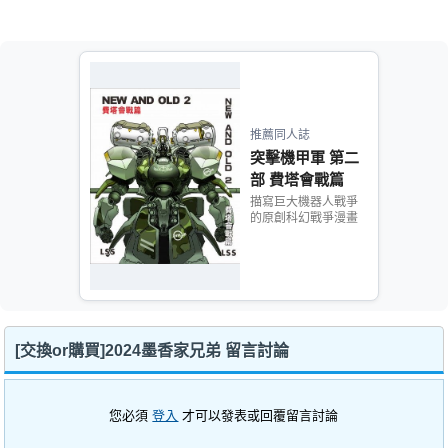
推薦同人誌
突擊機甲軍 第二
部 費塔會戰篇
描寫巨大機器人戰爭
的原創科幻戰爭漫畫
[交換or購買]2024墨香家兄弟 留言討論
您必須
登入
才可以發表或回覆留言討論