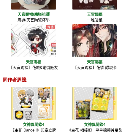
天官賜福/魔道祖師
天官賜福
魔道/天官陶瓷杯墊
一堆貼紙
天官賜福
天官賜福
【天官賜福】花城&謝憐飯友
【天官賜福】花憐 認親卡
同作者周邊
女神異聞錄4
女神異聞錄4
《主花 Dance!!》印章立牌
《主花 相棒!!》 星星糖藥片吊飾