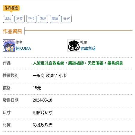
作品標籤
冰秋
忘羨
花怜
渣反
魔道
天官
作品資訊
作者
社團
狛KOMA
倉庫角落
作品
人渣反派自救系統，魔道祖師，天官賜福，墨香銅臭
性質類別
一般向 收藏品 小卡
價格
15元
發售日期
2024-05-18
尺寸
明信片尺寸
材質
彩虹玫珠光