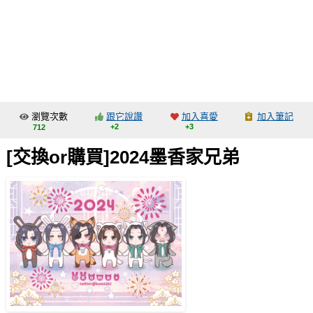
同人社團
工作委託
同人宣傳看板
繪圖藝廊
瀏覽次數
跟它說讚
加入喜愛
加入筆記
交流中心
+2
+3
712
攤位轉讓區
[交換or購買]2024墨香家兄弟
會員功能選單
會員中心
註冊會員
登入