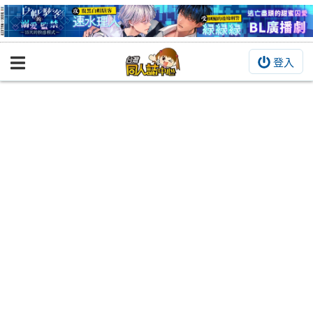
登入
BOOKY書集倉庫
同人作品
同人誌
同人周邊
同人數位作品
活動&消息
同人誌活動
最新消息
同人相關店家
宣傳&交流