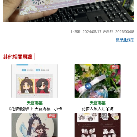
上傳於:
2024/05/17
更新於:
2026/03/08
檢舉此作品
其他相關周邊
天官賜福
天官賜福
《花憐最讚!!!》天官賜福 - 小卡
花憐人魚入油吊飾