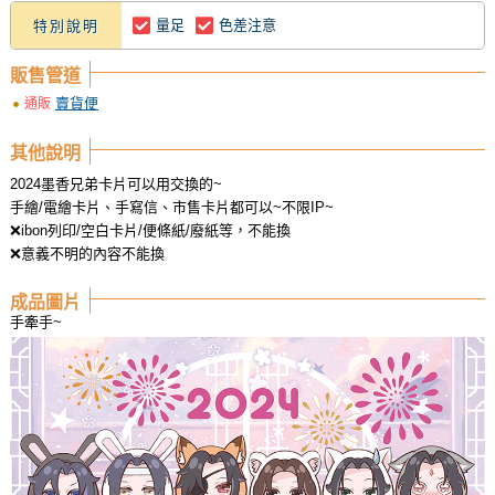
量足
色差注意
特別說明
販售管道
賣貨便
通販
其他說明
2024墨香兄弟卡片可以用交換的~
手繪/電繪卡片、手寫信、市售卡片都可以~不限IP~
❌ibon列印/空白卡片/便條紙/廢紙等，不能換
❌意義不明的內容不能換
成品圖片
手牽手~