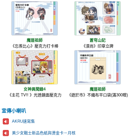
魔道祖師
蒼穹山記
《忘羨比心》壓克力打卡棒
《漠尚》印章立牌
女神異聞錄4
魔道祖師
《主花 TV!! 》光透鏡面壓克力
《遊於市》不織布平口袋(滿300贈)
宣傳小喇叭
AKRU速寫集
美少女戰士新品色紙與燙金卡－月核