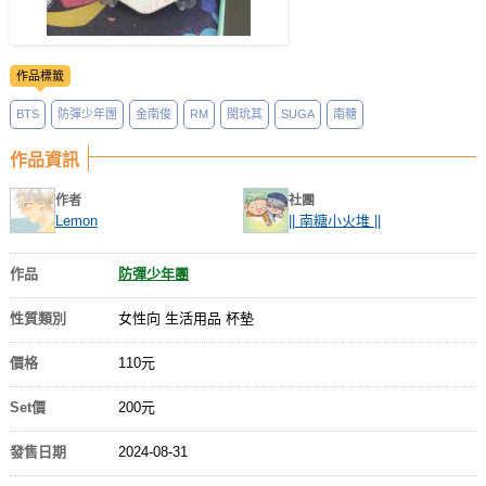
作品標籤
BTS
防彈少年團
金南俊
RM
閔玧其
SUGA
南糖
作品資訊
作者
社團
Lemon
|| 南糖小火堆 ||
作品
防彈少年團
性質類別
女性向 生活用品 杯墊
價格
110元
Set價
200元
發售日期
2024-08-31