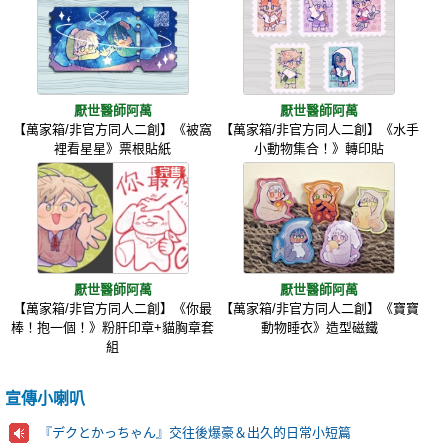
厭世醫師阿萬
厭世醫師阿萬
【萬家箱/非官方同人二創】《被窩
【萬家箱/非官方同人二創】《水手
裡看星星》票根貼紙
小動物集合！》轉印貼
厭世醫師阿萬
厭世醫師阿萬
【萬家箱/非官方同人二創】《你最
【萬家箱/非官方同人二創】《寶寶
棒！抱一個！》粉肝印章+貓胸章套
動物睡衣》造型磁鐵
組
宣傳小喇叭
『デクとかっちゃん』交往後爆豪＆出久的日常小短篇