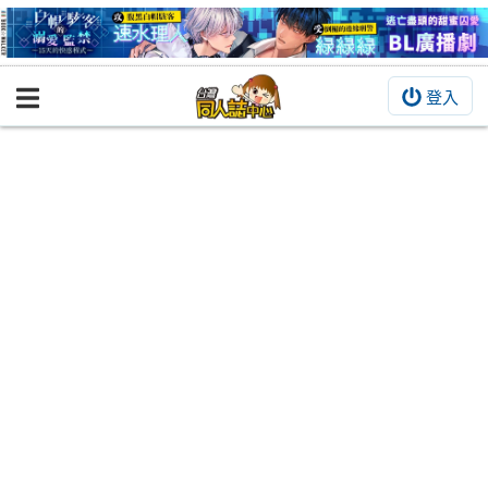
登入
BOOKY書集倉庫
同人作品
同人誌
同人周邊
同人數位作品
活動&消息
同人誌活動
最新消息
同人相關店家
宣傳&交流