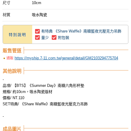
尺寸
10cm
材質
吸水陶瓷
有特典 《Share Waffle》南糖藍夜光壓克力吊飾
特別說明
量少
附包裝
販售管道
https://myship.7-11.com.tw/general/detail/GM2103294775704
通販
其他說明
-
品項/ 【BTS】《Summer Day》南糖六角形杯墊
規格/ 約10cm，吸水陶瓷版材
價格/ NT.110
SET特典/ 《Share Waffle》南糖藍夜光壓克力吊飾
-
成品圖片