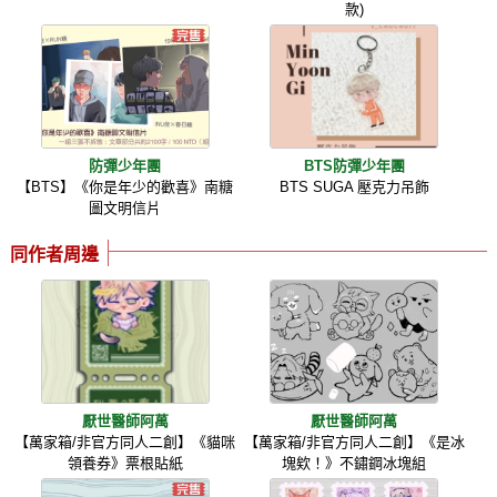
款)
防彈少年團
BTS防彈少年團
【BTS】《你是年少的歡喜》南糖
BTS SUGA 壓克力吊飾
圖文明信片
同作者周邊
厭世醫師阿萬
厭世醫師阿萬
【萬家箱/非官方同人二創】《貓咪
【萬家箱/非官方同人二創】《是冰
領養券》票根貼紙
塊欸！》不鏽鋼冰塊組