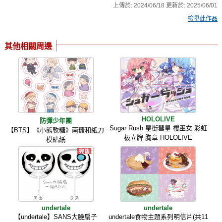
上傳於:
2024/06/18
更新於:
2025/06/01
檢舉此作品
其他相關周邊
HOLOLIVE
防彈少年團
Sugar Rush 星街彗星 櫻巫女 彩虹
【BTS】《小熊軟糖》南糖和紙刀
板立牌 胸章 HOLOLIVE
模貼紙
undertale
undertale
【undertale】SANS大臉扇子
undertale食物主題系列明信片(共11