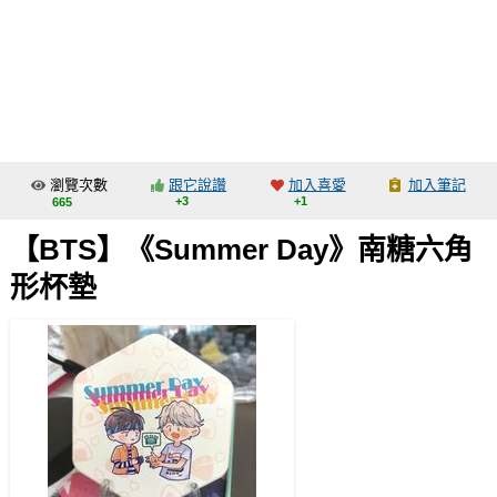
同人社團
工作委託
同人宣傳看板
繪圖藝廊
瀏覽次數
跟它說讚
加入喜愛
加入筆記
交流中心
+3
+1
665
攤位轉讓區
【BTS】《Summer Day》南糖六角
會員功能選單
形杯墊
會員中心
註冊會員
登入