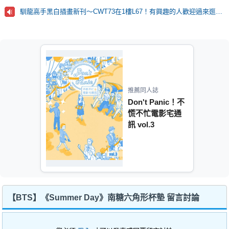
馴龍高手黑白插畫新刊～CWT73在1樓L67！有興趣的人歡迎過來逛逛！
推薦同人誌
Don't Panic！不
慌不忙電影宅通
訊 vol.3
【BTS】《Summer Day》南糖六角形杯墊 留言討論