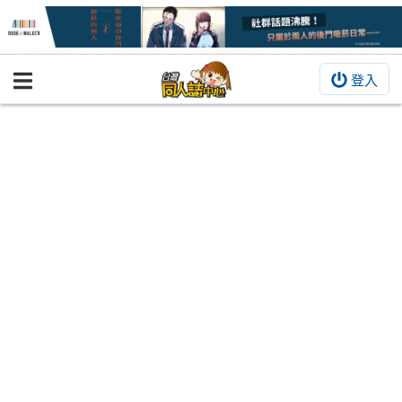
登入
BOOKY書集倉庫
同人作品
同人誌
同人周邊
同人數位作品
活動&消息
同人誌活動
最新消息
同人相關店家
宣傳&交流