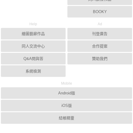
BOOKY
Help
Ad
繪圖藝廊作品
刊登廣告
同人交流中心
合作提案
Q&A問與答
贊助我們
系統檢測
Mobile
Android版
iOS版
結帳精靈