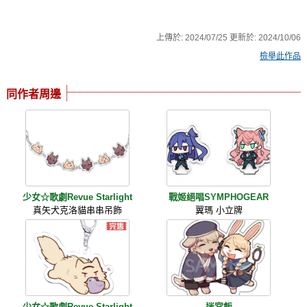
上傳於:
2024/07/25
更新於:
2024/10/06
檢舉此作品
同作者周邊
少女☆歌劇Revue Starlight
戰姬絕唱SYMPHOGEAR
真矢犬克洛貓串串吊飾
翼瑪 小立牌
少女☆歌劇Revue Starlight
迷宮飯