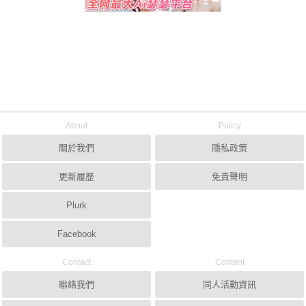
About
Policy
關於我們
隱私政策
更新履歷
免責聲明
Plurk
Facebook
Contact
Content
聯絡我們
同人活動資訊