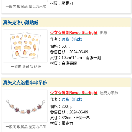
材質：壓克力
一般向 收藏品 壓克力吊飾
真矢克洛小雞貼紙
少女☆歌劇Revue
Starlight
貼紙
作者：
瑞肯（毛球）
價格：50元
發售日期：2024-06-09
尺寸：10cm*14cm，兩張一組
材質：白底亮膜
一般向 收藏品 貼紙
真矢犬克洛貓串串吊飾
少女☆歌劇Revue
Starlight
壓克力吊飾
作者：
瑞肯（毛球）
價格：200元
發售日期：2024-06-09
尺寸：3*3cm，6個一串
材質：壓克力
一般向 收藏品 壓克力吊飾