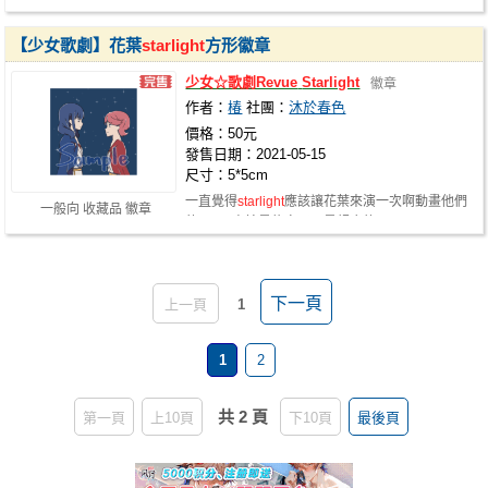
【少女歌劇】花葉
starlight
方形徽章
少女☆歌劇Revue
Starlight
徽章
作者：
椿
社團：
沐於春色
價格：50元
發售日期：2021-05-15
尺寸：5*5cm
一直覺得
starlight
應該讓花葉來演一次啊動畫他們
一般向 收藏品 徽章
的revue直接是約定耶不是超合的嗎?…
下一頁
上一頁
1
1
2
共 2 頁
第一頁
上10頁
下10頁
最後頁