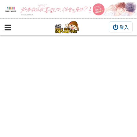
登入
BOOKY書集倉庫
同人作品
同人誌
同人周邊
同人數位作品
活動&消息
同人誌活動
最新消息
同人相關店家
宣傳&交流