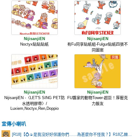
NijisanjiEN
NijisanjiEN
Noctyx貼貼貼紙
有Fu同享貼紙組-Fulgur貼紙四張不
同圖案
NijisanjiEN
NijisanjiEN
NijisanjiEN -〈LET'S SING PET防
FU醬家的動物Tower-超巨！厚壓克
水透明膠帶〉/
力飯友
Luxiem,Noctyx,Ren,Doppio
宣傳小喇叭
[R18]【💍🍙是我沒好好保護你們……為甚麼你不怪我？】R18乙棘《Poker Face》* 含本篇劇情