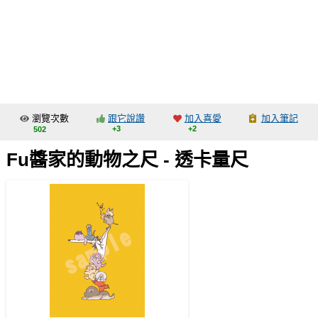
同人社團
工作委託
同人宣傳看板
繪圖藝廊
瀏覽次數
跟它說讚
加入喜愛
加入筆記
交流中心
+3
+2
502
攤位轉讓區
Fu醬家的動物之尺 - 透卡量尺
會員功能選單
會員中心
註冊會員
登入