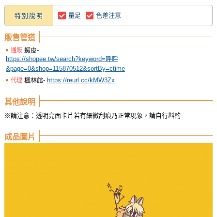
量足
色差注意
特別說明
販售管道
蝦皮-
通販
https://shopee.tw/search?keyword=呼呼
&page=0&shop=115870512&sortBy=ctime
楓林館-
https://reurl.cc/kMW3Zx
代理
其他說明
※請注意：透明亮面卡片若有細微刮痕乃正常現象，請自行斟酌
成品圖片