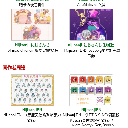
嚕卡の便當掛件
AkuMideval 立牌
Nijisanji にじさんじ
nijisanji にじさんじ 彩虹社
rof mao chronoir 飯屋 甜點貼紙
【Nijisanji EN】psyborg星星瓶充氣
吊飾
同作者周邊
NijisanjiEN
NijisanjiEN
NijisanjiEN -〈屁屁天使系列壓克力
NijisanjiEN -〈LET'S SING/飼寵鵝
吊飾〉
蕉/Sani墨魚燒燈箱吊飾〉/
Luxiem,Noctyx,Ren,Doppio