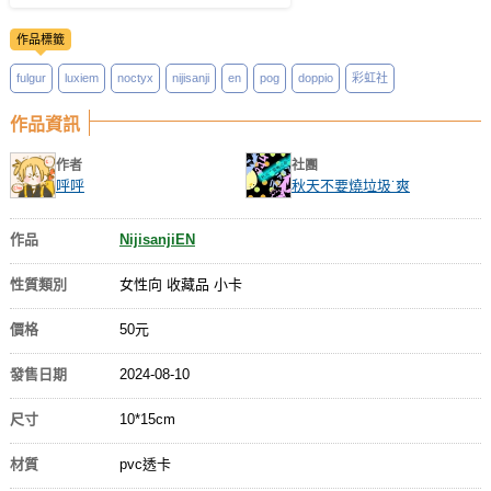
作品標籤
fulgur
luxiem
noctyx
nijisanji
en
pog
doppio
彩虹社
作品資訊
作者
社團
呼呼
秋天不要燒垃圾˙爽
作品
NijisanjiEN
性質類別
女性向 收藏品 小卡
價格
50元
發售日期
2024-08-10
尺寸
10*15cm
材質
pvc透卡