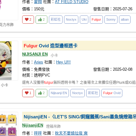
作者：
霍翔
社團：
AT FIELD STUDIO
價格：150元
發售日期：2025-07-26
2
2
彩虹社
Noctyx
Uki
Fulgur
Sonny
alban
壓克力吊飾
Fulgur
Ovid 造型邊框透卡
NIJISANJI EN
小卡
作者：
Aries
社團：
Hey U!!!
價格：免費發放
發售日期：2025-02-08
材質：透明PVC
還有人沒獲得
fulgur
無料透明卡嗎？ 之後場次上來攤位任選Plurk或IG
 小卡
1
2
Nijisanji EN
Noctyx
彩虹社
Fulgur
Ovid
NijisanjiEN -〈LET'S SING/飼寵鵝蕉/Sani墨魚燒燈箱吊飾
NijisanjiEN
燈箱吊飾
作者：
呼呼
社團：
秋天不要燒垃圾˙爽