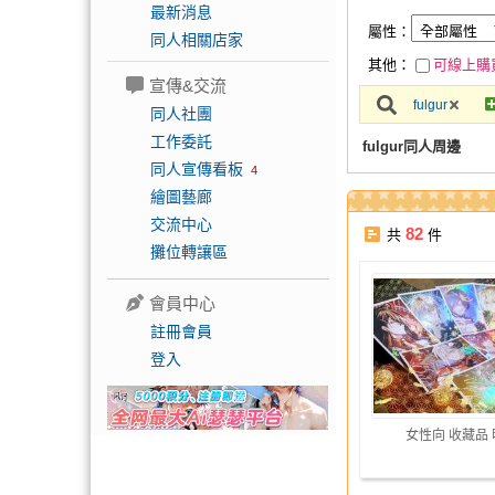
最新消息
屬性：
同人相關店家
其他：
可線上購
宣傳&交流
fulgur
同人社團
工作委託
fulgur同人周邊
同人宣傳看板
4
繪圖藝廊
交流中心
82
共
件
攤位轉讓區
會員中心
註冊會員
登入
女性向 收藏品