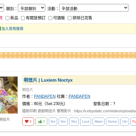
類別：
活動：
買
新品
有開放預訂
可通販
排除已完售
加入常用搜尋
明信片 | Luxiem Noctyx
明信片
作者：
PANDAPEN
社團：
PANDAPEN
價格：80元（Set:230元）
發售日期：?
鐳射印刷 原創明信片 實物影片 : https://v.etsystatic.com/video/upload/
 明信片
3
3
Ike
Vox
Shu
Luca
Alban
Sonny
Uki
Fu