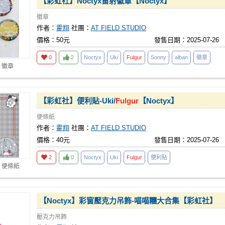
【彩虹社】Noctyx雷射徽章【Noctyx】
徽章
作者：
霍翔
社團：
AT FIELD STUDIO
價格：50元
發售日期：2025-07-26
0
2
Noctyx
Uki
Fulgur
Sonny
alban
徽章
 徽章
【彩虹社】便利貼-Uki/
Fulgur
【Noctyx】
便條紙
作者：
霍翔
社團：
AT FIELD STUDIO
價格：40元
發售日期：2025-07-26
2
0
Noctyx
Uki
Fulgur
便利貼
 便條紙
【Noctyx】彩窗壓克力吊飾-喵喵糰大合集【彩虹社】
壓克力吊飾