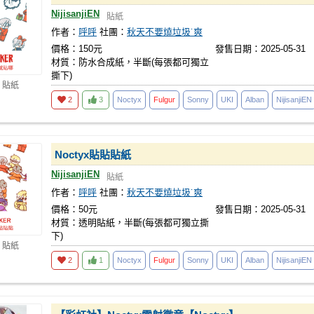
NijisanjiEN
貼紙
作者：
呼呼
社團：
秋天不要燒垃圾˙爽
價格：150元
發售日期：2025-05-31
材質：防水合成紙，半斷(每張都可獨立
撕下)
 貼紙
2
3
Noctyx
Fulgur
Sonny
UKI
Alban
NijisanjiEN
Noctyx貼貼貼紙
NijisanjiEN
貼紙
作者：
呼呼
社團：
秋天不要燒垃圾˙爽
價格：50元
發售日期：2025-05-31
材質：透明貼紙，半斷(每張都可獨立撕
下)
 貼紙
2
1
Noctyx
Fulgur
Sonny
UKI
Alban
NijisanjiEN