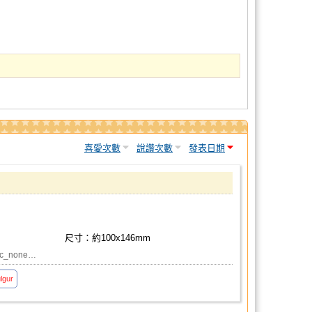
喜愛次數
說讚次數
發表日期
尺寸：約100x146mm
ac_none…
lgur