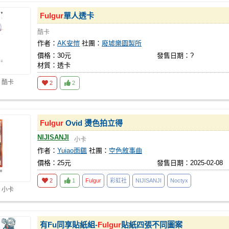
Fulgur
單人透卡
酷卡
作者：
AK安愷
社團：
廢墟樂園製所
價格：30元
發售日期：?
材質：透卡
 酷卡
2
2
Fulgur
Ovid 燙色拍立得
NIJISANJI
小卡
作者：
Yuiao雨颻
社團：
空色敘事曲
價格：25元
發售日期：2025-02-08
2
1
Fulgur
彩虹社
NIJISANJI
Noctyx
 小卡
有Fu同享貼紙組-
Fulgur
貼紙四張不同圖案