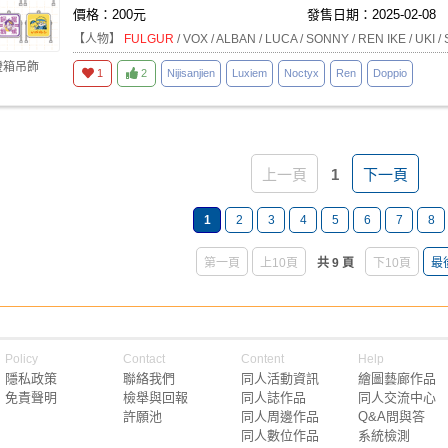
價格：200元
發售日期：2025-02-08
【人物】
FULGUR
/ VOX / ALBAN / LUCA / SONNY / REN IKE / UKI 
燈箱吊飾
1
2
Nijisanjien
Luxiem
Noctyx
Ren
Doppio
上一頁
1
下一頁
1
2
3
4
5
6
7
8
第一頁
上10頁
共 9 頁
下10頁
最
Policy
Contact
Content
Help
隱私政策
聯絡我們
同人活動資訊
繪圖藝廊作品
免責聲明
檢舉與回報
同人誌作品
同人交流中心
許願池
同人周邊作品
Q&A問與答
同人數位作品
系統檢測