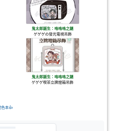
鬼太郎誕生：咯咯咯之謎
ゲゲゲの發光電視吊飾
鬼太郎誕生：咯咯咯之謎
ゲゲゲ喫茶立牌燈箱吊飾
狸色本👍