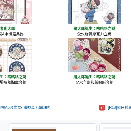
者亂太郎
鬼太郎誕生：咯咯咯之謎
僕A字燈箱吊飾
父水旋轉壓克力立牌
生：咯咯咯之謎
鬼太郎誕生：咯咯咯之謎
場瓶蓋胸章套組
父水全斷和紙貼紙套組
A5收納盒/ 護照套 / 轉印貼
[R18]侑日狐