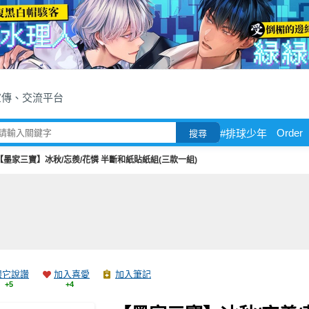
宣傳、交流平台
Order
#排球少年
搜尋
【墨家三寶】冰秋/忘羨/花憐 半斷和紙貼紙組(三款一組)
跟它說讚
加入喜愛
加入筆記
+5
+4