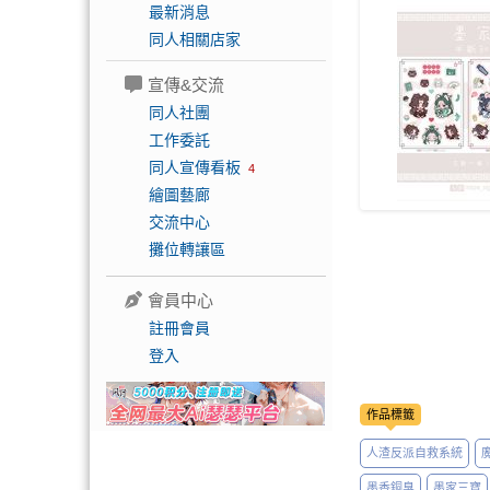
最新消息
同人相關店家
宣傳&交流
同人社團
工作委託
同人宣傳看板
4
繪圖藝廊
交流中心
攤位轉讓區
會員中心
註冊會員
登入
作品標籤
人渣反派自救系統
墨香銅臭
墨家三寶