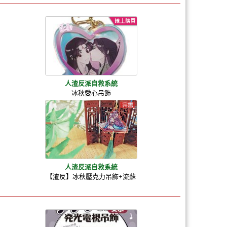
人渣反派自救系統
冰秋愛心吊飾
人渣反派自救系統
【渣反】冰秋壓克力吊飾+流蘇