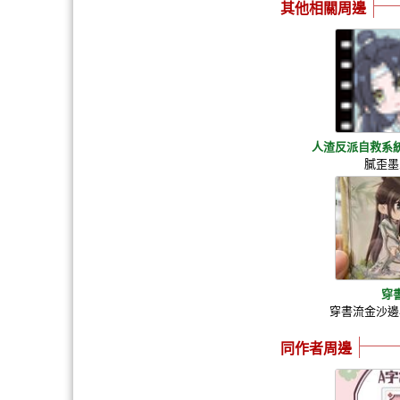
其他相關周邊
人渣反派自救系
膩歪墨
穿
穿書流金沙邊
同作者周邊