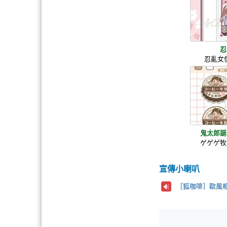
忍
忍亂女
鬼太郎誕
ゲゲゲ牧
宣傳小喇叭
［狐咖啡］歐風相框