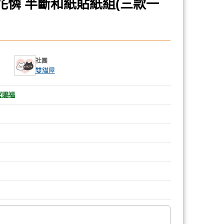
花憐 半斷和紙貼紙組(三款一
社團
雙貓屋
官賜福