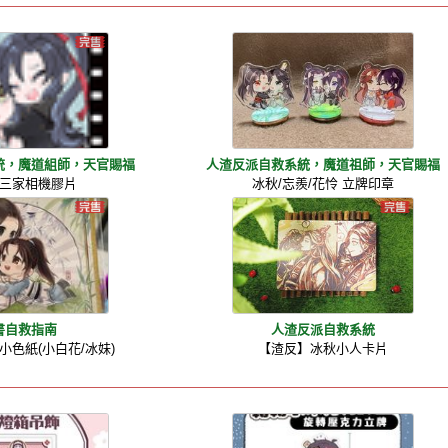
統，魔道組師，天官賜福
人渣反派自救系統，魔道祖師，天官賜福
三家相機膠片
冰秋/忘羨/花怜 立牌印章
書自救指南
人渣反派自救系統
小色紙(小白花/冰妹)
【渣反】冰秋小人卡片