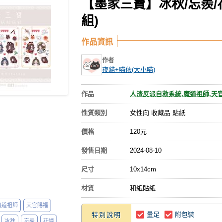
【墨家三寶】冰秋/忘羨/
組)
作品資訊
作者
夜貓+喵依(大小喵)
作品
人渣反派自救系統,魔道祖師,天
性質類別
女性向 收藏品 貼紙
價格
120元
發售日期
2024-08-10
尺寸
10x14cm
材質
和紙貼紙
魔道祖師
天官賜福
量足
附包裝
特別說明
冰秋
忘羨
花憐