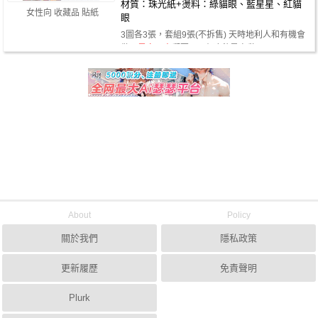
材質：珠光紙+燙料：綠貓眼、藍星星、紅貓
女性向 收藏品 貼紙
眼
3圖各3張，套組9張(不拆售) 天時地利人和有機會
做了
墨家三寶
郵票~ 只有冰秋是自黏…
About
Policy
關於我們
隱私政策
更新履歷
免責聲明
Plurk