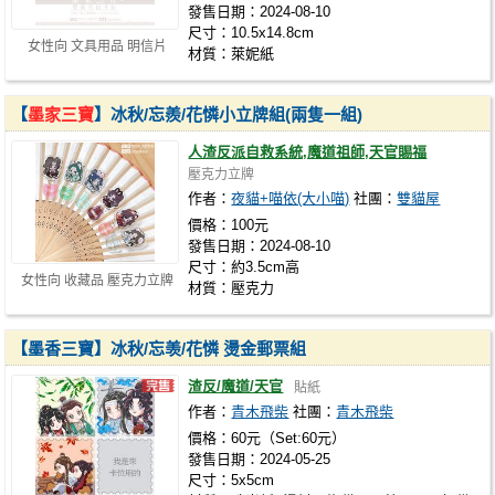
發售日期：2024-08-10
尺寸：10.5x14.8cm
女性向 文具用品 明信片
材質：萊妮紙
【
墨家三寶
】冰秋/忘羨/花憐小立牌組(兩隻一組)
人渣反派自救系統,魔道祖師,天官賜福
壓克力立牌
作者：
夜貓+喵依(大小喵)
社團：
雙貓屋
價格：100元
發售日期：2024-08-10
尺寸：約3.5cm高
女性向 收藏品 壓克力立牌
材質：壓克力
【墨香三寶】冰秋/忘羡/花憐 燙金郵票組
渣反/魔道/天官
貼紙
作者：
青木飛柴
社團：
青木飛柴
價格：60元（Set:60元）
發售日期：2024-05-25
尺寸：5x5cm