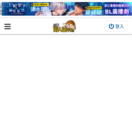
登入
BOOKY書集倉庫
同人作品
同人誌
同人周邊
同人數位作品
活動&消息
同人誌活動
最新消息
同人相關店家
宣傳&交流