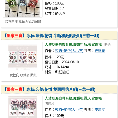
價格：180元
發售日期：?
尺寸：約8CM
女性向 收藏品 壓克力吊飾
【
墨家三寶
】冰秋/忘羨/花憐 半斷和紙貼紙組(三款一組)
人渣反派自救系統,魔道祖師,天官賜福
貼紙
作者：
夜貓+喵依(大小喵)
社團：
雙貓屋
價格：120元
發售日期：2024-08-10
尺寸：10x14cm
材質：和紙貼紙
女性向 收藏品 貼紙
【
墨家三寶
】冰秋/忘羨/花憐 雙面明信片組(三款一組)
人渣反派自救系統,魔道祖師,天官賜福
明信片
作者：
夜貓+喵依(大小喵)
社團：
雙貓屋
價格：100元