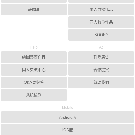
許願池
同人周邊作品
同人數位作品
BOOKY
Help
Ad
繪圖藝廊作品
刊登廣告
同人交流中心
合作提案
Q&A問與答
贊助我們
系統檢測
Mobile
Android版
iOS版