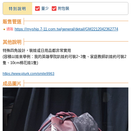
量少
附包裝
特別說明
販售管道
https://myship.7-11.com.tw/general/detail/GM2212042362774
通販
其他說明
特殊四角設計，裝娃或日用品都非常實用
(容積以娃來舉例：我的英雄學院趴娃約可裝2~3隻、家庭教師趴娃約可裝2
隻、10cm棉花娃1隻)
https://www.plurk.com/smile9963
成品圖片