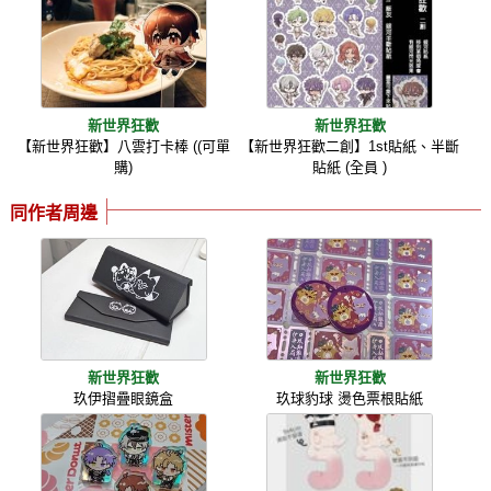
新世界狂歡
新世界狂歡
【新世界狂歡】八雲打卡棒 ((可單
【新世界狂歡二創】1st貼紙、半斷
購)
貼紙 (全員 )
同作者周邊
新世界狂歡
新世界狂歡
玖伊摺疊眼鏡盒
玖球豹球 燙色票根貼紙