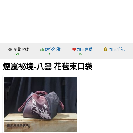
同人社團
工作委託
同人宣傳看板
繪圖藝廊
瀏覽次數
跟它說讚
加入喜愛
加入筆記
交流中心
+3
+0
727
攤位轉讓區
煙嵐祕境-八雲 花苞束口袋
會員功能選單
會員中心
註冊會員
登入