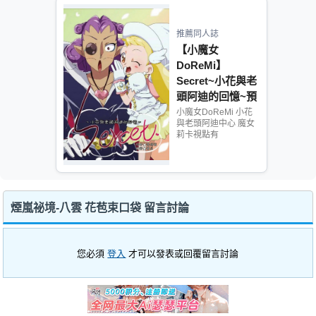
推薦同人誌
【小魔女
DoReMi】
Secret~小花與老
頭阿迪的回憶~預
定至8/1
小魔女DoReMi 小花
與老頭阿迪中心 魔女
莉卡視點有
煙嵐祕境-八雲 花苞束口袋 留言討論
您必須
登入
才可以發表或回覆留言討論