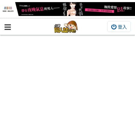
登入
BOOKY書集倉庫
同人作品
同人誌
同人周邊
同人數位作品
活動&消息
同人誌活動
最新消息
同人相關店家
宣傳&交流