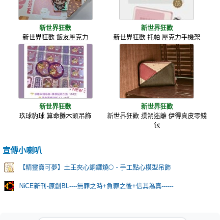
新世界狂歡
新世界狂歡
新世界狂歡 飯友壓克力
新世界狂歡 托帕 壓克力手機架
新世界狂歡
新世界狂歡
玖球豹球 算命攤木頭吊飾
新世界狂歡 撲朔迷離 伊得真皮零錢
包
宣傳小喇叭
【精靈寶可夢】土王夾心銅鑼燒🌕 - 手工點心模型吊飾
NiCE新刊-原創BL----無罪之時+負罪之後+信其為真------