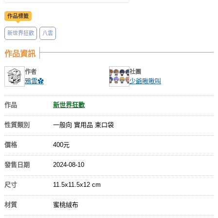
作品標籤
新世界狂歡
八雲
作品資訊
作者
社團
鴉雲✿
少爺啾啾叫
作品
新世界狂歡
性質類別
一般向 實用品 束口袋
價格
400元
發售日期
2024-08-10
尺寸
11.5x11.5x12 cm
材質
蜜桃絨布