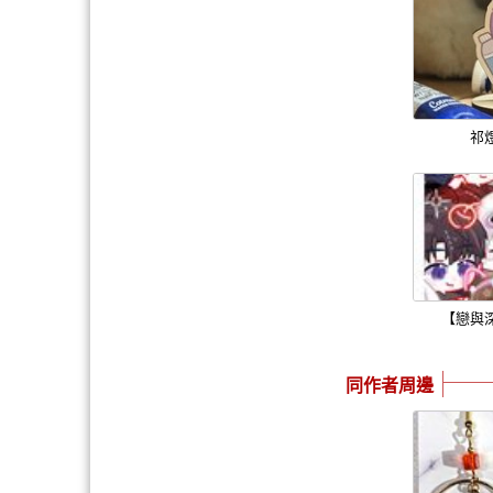
祁
【戀與
同作者周邊