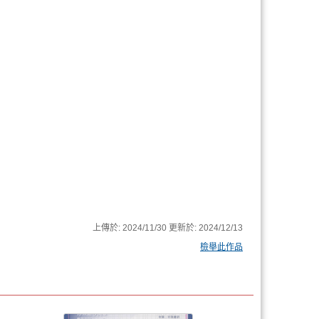
上傳於:
2024/11/30
更新於:
2024/12/13
檢舉此作品