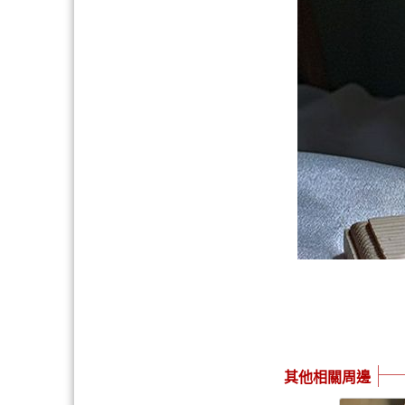
其他相關周邊