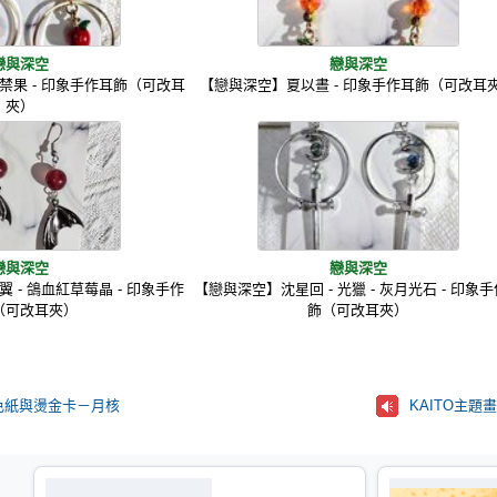
戀與深空
戀與深空
 禁果 - 印象手作耳飾（可改耳
【戀與深空】夏以晝 - 印象手作耳飾（可改耳
夾）
戀與深空
戀與深空
翼 - 鴿血紅草莓晶 - 印象手作
【戀與深空】沈星回 - 光獵 - 灰月光石 - 印象
（可改耳夾）
飾（可改耳夾）
色紙與燙金卡－月核
KAITO主題