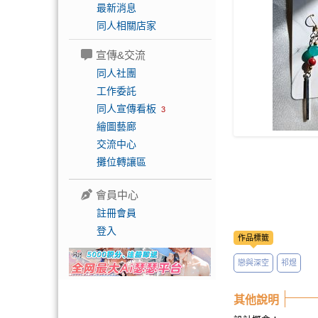
最新消息
同人相關店家
宣傳&交流
同人社團
工作委託
同人宣傳看板
3
繪圖藝廊
交流中心
攤位轉讓區
會員中心
註冊會員
登入
作品標籤
戀與深空
祁煜
其他說明