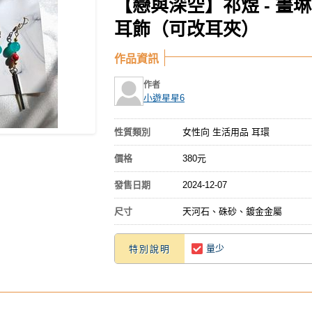
【戀與深空】祁煜 - 畫琳
耳飾（可改耳夾）
作品資訊
作者
小遊星星6
性質類別
女性向 生活用品 耳環
價格
380元
發售日期
2024-12-07
尺寸
天河石、硃砂、鍍金金屬
量少
特別說明