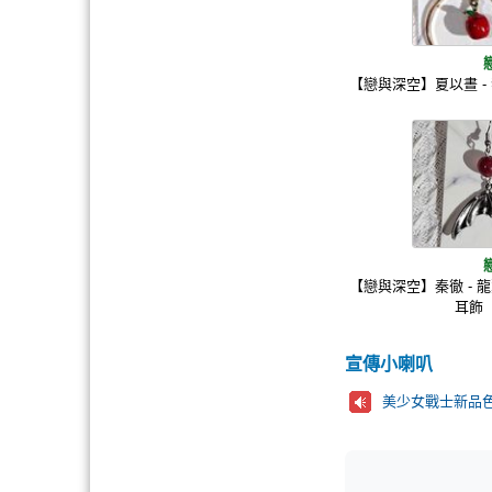
【戀與深空】夏以晝 -
【戀與深空】秦徹 - 龍
耳飾
宣傳小喇叭
美少女戰士新品