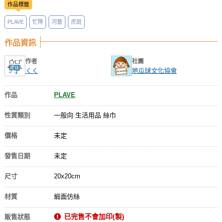
作品標籤
PLAVE
忙隊
河藝
虎斑
作品資訊
作者
社團
ㄑㄑ
地瓜球文化協會
作品
PLAVE
性質類別
一般向 生活用品 絲巾
價格
未定
發售日期
未定
尺寸
20x20cm
材質
緞面仿絲
已完售不會加印(製)
販售狀態