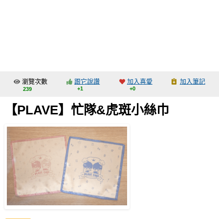
同人社團
工作委託
同人宣傳看板
繪圖藝廊
瀏覽次數
跟它說讚
加入喜愛
加入筆記
交流中心
+1
+0
239
攤位轉讓區
【PLAVE】忙隊&虎斑小絲巾
會員功能選單
會員中心
註冊會員
登入