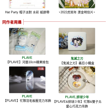
Hat Party 帽子派對 水彩 紙膠帶
⍣2022虎斑年 燙金明信片⍣
同作者周邊
PLAVE
鬼滅之刃
【PLAVE】河藝10cm糖果娃包
【鬼滅之刃】義忍小鐵盒
PLAVE
PLAVE,排球少年
【PLAVE】忙隊羽毛板壓克力吊飾
【PLAVE&排球少年】忙隊&雙子北
愛心巧克力吊飾