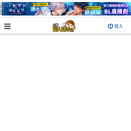
登入
BOOKY書集倉庫
同人作品
同人誌
同人周邊
同人數位作品
活動&消息
同人誌活動
最新消息
同人相關店家
宣傳&交流