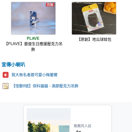
PLAVE
【原創】地瓜球娃包
【PLAVE】藝俊生日應援壓克力吊
飾
宣傳小喇叭
我大無名者跟可愛小梅蕾爾
【怪獸8號】保科貓貓 - 滴膠壓克力吊飾
推薦同人誌