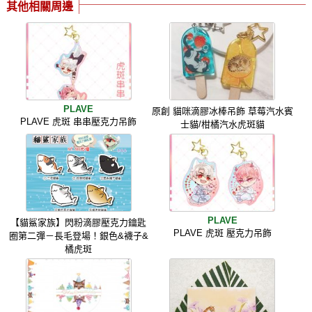
其他相關周邊
PLAVE
原創 貓咪滴膠冰棒吊飾 草莓汽水賓
PLAVE 虎斑 串串壓克力吊飾
士貓/柑橘汽水虎斑貓
PLAVE
【貓鯊家族】閃粉滴膠壓克力鑰匙
PLAVE 虎斑 壓克力吊飾
圈第二彈－長毛登場！銀色&襪子&
橘虎斑