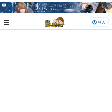
登入
BOOKY書集倉庫
同人作品
同人誌
同人周邊
同人數位作品
活動&消息
同人誌活動
最新消息
同人相關店家
宣傳&交流