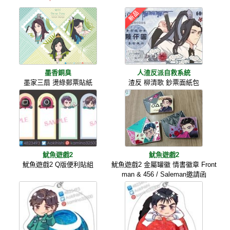
墨香銅臭
人渣反派自救系統
墨家三扇 燙綠郵票貼紙
渣反 柳清歌 鈔票面紙包
魷魚遊戲2
魷魚遊戲2
魷魚遊戲2 Q版便利貼組
魷魚遊戲2 金屬罐徽 情書徽章 Front
man & 456 / Saleman邀請函