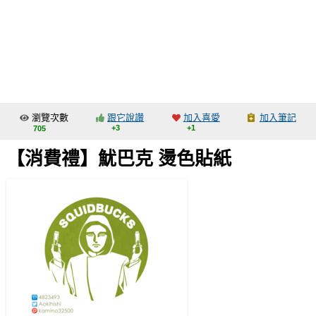
同人社團
工作委託
同人宣傳看板
繪圖藝廊
瀏覽次數
跟它說讚
加入喜愛
加入筆記
交流中心
+3
+1
705
攤位轉讓區
【消費禮】魷巴克 燙色貼紙
會員功能選單
會員中心
註冊會員
登入