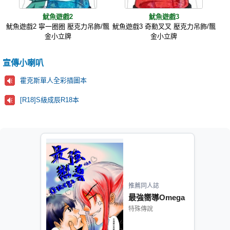
魷魚遊戲2
魷魚遊戲3
魷魚遊戲2 寧一圈圈 壓克力吊飾/飄
魷魚遊戲3 奇勳叉叉 壓克力吊飾/飄
金小立牌
金小立牌
宣傳小喇叭
霍克斯單人全彩插圖本
[R18]S級成辰R18本
推薦同人誌
最強嚮導Omega
特殊傳說