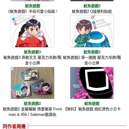
魷魚遊戲
魷魚遊戲2
《魷魚遊戲》半段可愛小貼紙！
魷魚遊戲2 Q版便利貼組
魷魚遊戲3
魷魚遊戲2
魷魚遊戲3 奇勳叉叉 壓克力吊飾/飄
魷魚遊戲2 寧一圈圈 壓克力吊飾/飄
金小立牌
金小立牌
魷魚遊戲2
魷魚遊戲
魷魚遊戲2 金屬罐徽 情書徽章 Front
【無料】魷魚遊戲 桃紅燙色小方卡
man & 456 / Saleman邀請函
同作者周邊