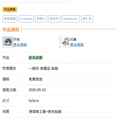
作品標籤
魷魚遊戲
Frontman
負責人
魷巴克
Squidbucks
黃仁昊
作品資訊
作者
社團
青木飛柴
青木飛柴
作品
魷魚遊戲
性質類別
一般向 收藏品 貼紙
價格
免費發放
發售日期
2025-05-10
尺寸
5x5cm
材質
燙草綠工藝+珠光貼紙