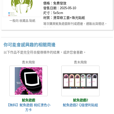
價格：免費發放
發售日期：2025-05-10
尺寸：5x5cm
材質：燙草綠工藝+珠光貼紙
一般向 收藏品 貼紙
場次購買魷魚遊戲新刊或週邊、通販出貨贈送，
送完為止
你可能會感興趣的相關周邊
以下作品不是完全符合搜尋條件的結果，或許您會喜歡。
青木飛柴
青木飛柴
魷魚遊戲
魷魚遊戲2
【無料】魷魚遊戲 桃紅燙色小
魷魚遊戲2 Q版便利貼組
方卡