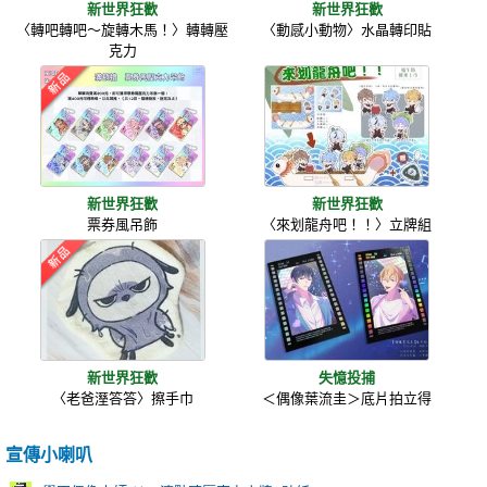
新世界狂歡
新世界狂歡
〈轉吧轉吧～旋轉木馬！〉轉轉壓
〈動感小動物〉水晶轉印貼
克力
新世界狂歡
新世界狂歡
票券風吊飾
〈來划龍舟吧！！〉立牌組
新世界狂歡
失憶投捕
〈老爸溼答答〉擦手巾
＜偶像葉流圭＞底片拍立得
宣傳小喇叭