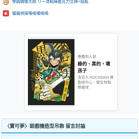
學園偶像大師 リー清點陣壓克力立牌+貼紙
貓貓偵探喵嗚喵嗚嗚
推薦同人誌
綠的、黑的，壞
孩子
洛克人 ROCKMAN 佛
魯迪中心‧健全有點
擦邊球
〈寶可夢〉遊戲機造型吊飾 留言討論