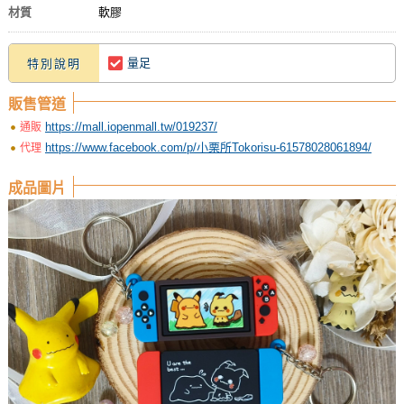
材質
軟膠
量足
特別說明
販售管道
https://mall.iopenmall.tw/019237/
通販
https://www.facebook.com/p/小栗所Tokorisu-61578028061894/
代理
成品圖片