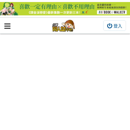
登入
BOOKY書集倉庫
同人作品
同人誌
同人周邊
同人數位作品
活動&消息
同人誌活動
最新消息
同人相關店家
宣傳&交流