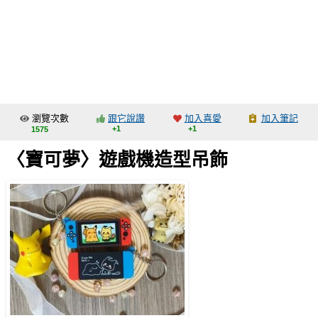
同人社團
工作委託
同人宣傳看板
繪圖藝廊
瀏覽次數
跟它說讚
加入喜愛
加入筆記
交流中心
+1
+1
1575
攤位轉讓區
〈寶可夢〉遊戲機造型吊飾
會員功能選單
會員中心
註冊會員
登入