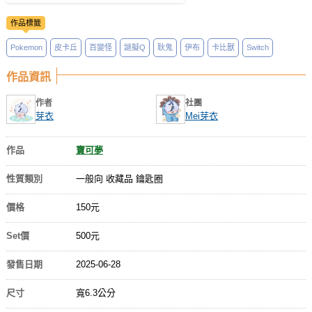
作品標籤
Pokemon
皮卡丘
百變怪
謎擬Q
耿鬼
伊布
卡比獸
Switch
作品資訊
作者
社團
芽衣
Mei芽衣
作品
寶可夢
性質類別
一般向 收藏品 鑰匙圈
價格
150元
Set價
500元
發售日期
2025-06-28
尺寸
寬6.3公分