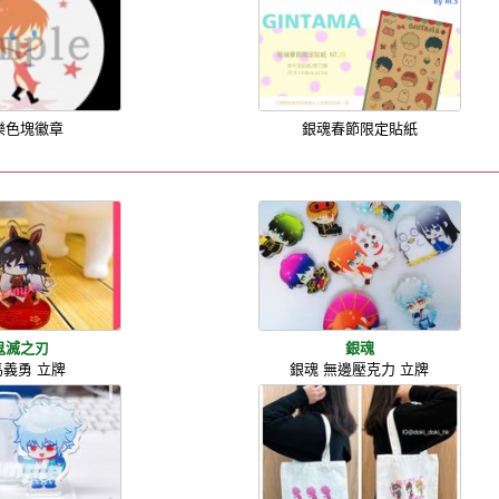
樂色塊徽章
銀魂春節限定貼紙
鬼滅之刃
銀魂
馬義勇 立牌
銀魂 無邊壓克力 立牌