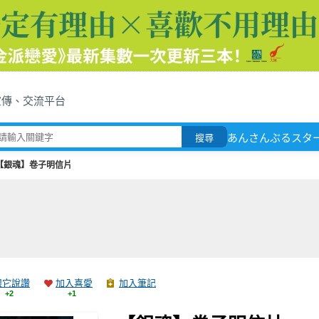
宣傳、交流平台
あんさんぶるスタ
搜尋
【銀魂】卷子明信片
跟它說讚
加入喜愛
加入筆記
+2
+1