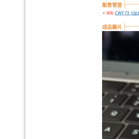
販售管道
CWT-73《
場販
成品圖片