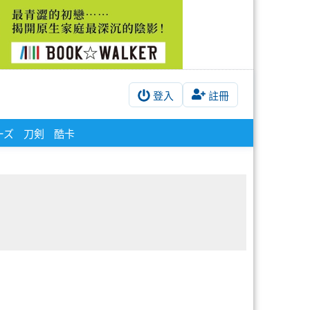
登入
註冊
ーズ
刀剣
酷卡