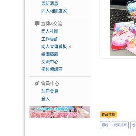
最新消息
同人相關店家
宣傳&交流
同人社團
工作委託
同人宣傳看板
4
繪圖藝廊
交流中心
攤位轉讓區
會員中心
註冊會員
登入
作品標籤
銀魂
坂田銀時
卷