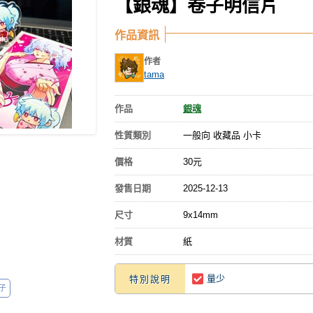
【銀魂】卷子明信片
作品資訊
作者
tama
作品
銀魂
性質類別
一般向 收藏品 小卡
價格
30元
發售日期
2025-12-13
尺寸
9x14mm
材質
紙
量少
特別說明
子