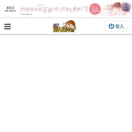
登入
BOOKY書集倉庫
同人作品
同人誌
同人周邊
同人數位作品
活動&消息
同人誌活動
最新消息
同人相關店家
宣傳&交流