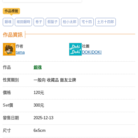
作品標籤
銀魂
坂田銀時
卷子
假髮子
桂小太郎
宅十四
土方十四郎
作品資訊
作者
社團
tama
DOKIDOKI
作品
銀魂
性質類別
一般向 收藏品 飯友立牌
價格
120元
Set價
300元
發售日期
2025-12-13
尺寸
6x5cm