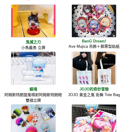
BanG Dream!
鬼滅之刃
Ave Mujica 吊飾＋郵票型貼紙
小馬義勇 立牌
銀魂
JOJO的奇妙冒險
阿姆斯特朗旋風噴射阿姆斯特朗砲
JOJO 黃金之風 街舞 Tote Bag
雙插立牌