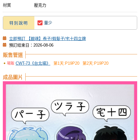
材質
壓克力
量少
特別說明
立即預訂 【銀魂】卷子/假髮子/宅十四立牌
預訂結束日：2026-08-06
販售管道
CWT-73《台北場》
第1天:P19P20
第2天:P19P20
場販
成品圖片