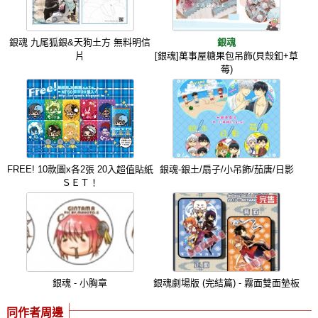
銀魂 九尾狐銀&天狗土方 無料明信
銀魂
片
[銀魂]萬事屋糖果包吊飾(貝殼釦+草
莓)
FREE! 10款圖x各2張 20入超值貼紙
銀魂-銀土/扇子/小吊飾/茄唐/日影
ＳＥＴ！
銀魂 - 小胸章
銀魂劇場版 (完結篇) - 霧面雙面墊板
同作者周邊