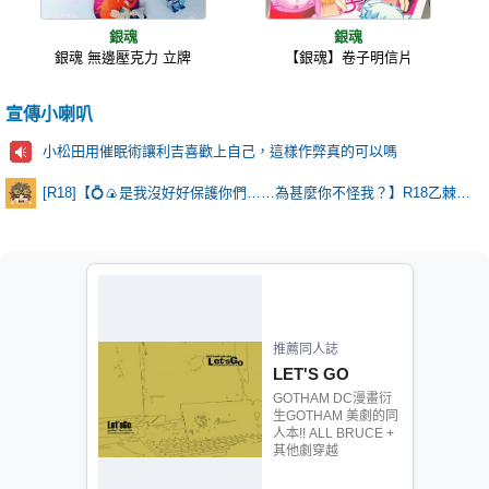
銀魂
銀魂
銀魂 無邊壓克力 立牌
【銀魂】卷子明信片
宣傳小喇叭
小松田用催眠術讓利吉喜歡上自己，這樣作弊真的可以嗎
[R18]【💍🍙是我沒好好保護你們……為甚麼你不怪我？】R18乙棘《Poker Face》* 含本篇劇情
推薦同人誌
LET'S GO
GOTHAM DC漫畫衍
生GOTHAM 美劇的同
人本!! ALL BRUCE +
其他劇穿越