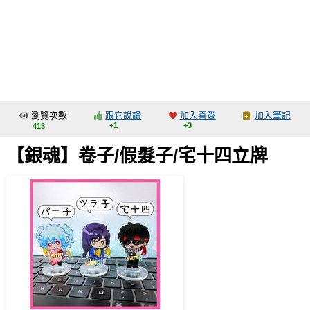
同人社團
工作委託
同人宣傳看板
繪圖藝廊
瀏覽次數
跟它說讚
加入喜愛
加入筆記
交流中心
+1
+3
413
攤位轉讓區
【銀魂】卷子/假髮子/宅十四立牌
會員功能選單
會員中心
註冊會員
登入