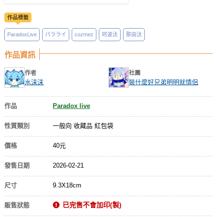
作品標籤
ParadoxLive
パラライ
cozmez
珂波汰
那由汰
作品資訊
作者
社團
水沫沫
裝什麼好兄弟明明就情侶
作品
Paradox live
性質類別
一般向 收藏品 紅包袋
價格
40元
發售日期
2026-02-21
尺寸
9.3X18cm
已完售不會加印(製)
販售狀態