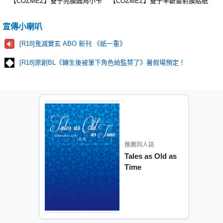
【COZMEZ】雙子亮膜圓角小卡
【COZMEZ】雙子半斷雷射膜貼紙
宣傳小喇叭
[R18]鬼滅實玄 ABO 新刊 《紙一重》
[R18]原創BL《轉生後被筆下角色給監禁了》暑假場預定！
推薦同人誌
Tales as Old as
Time