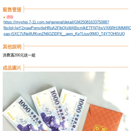
販售管道
通販
https://myship.7-11.com.tw/general/detail/GM2508163375088?
fbclid=IwY2xjawPqmvtleHRuA2FlbQIxMABicmlkETFNTjhxVXl6RHJM
sap-iSXC7UNe9UfKonZN6OZlDF8__aem_KeTLtuv0fMQ_T4YTOHlSUQ
其他說明
消費滿200元送一組
成品圖片