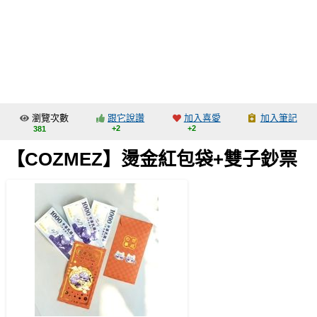
同人社團
工作委託
同人宣傳看板
繪圖藝廊
瀏覽次數
跟它說讚
加入喜愛
加入筆記
交流中心
+2
+2
381
攤位轉讓區
【COZMEZ】燙金紅包袋+雙子鈔票
會員功能選單
會員中心
註冊會員
登入