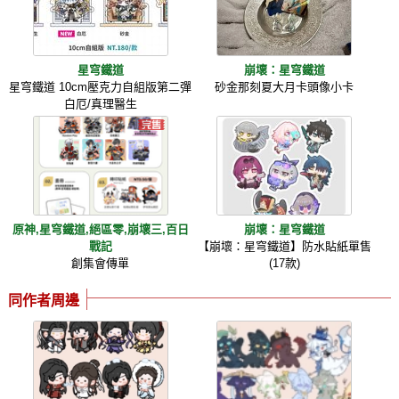
星穹鐵道
崩壞：星穹鐵道
星穹鐵道 10cm壓克力自組版第二彈
砂金那刻夏大月卡頭像小卡
白厄/真理醫生
原神,星穹鐵道,絕區零,崩壞三,百日
崩壞：星穹鐵道
戰記
【崩壞：星穹鐵道】防水貼紙單售
創集會傳單
(17款)
同作者周邊