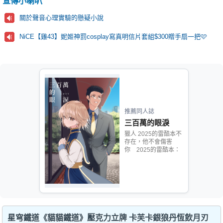
宣傳小喇叭
關於聲音心理實驗的懸疑小說
NiCE【雞43】妮姬神罰cosplay寫真明信片套組$300贈手扇一把🩷
推薦同人誌
三百萬的眼淚
獵人 2025的雷酷本不
存在，他不會傷害
你 2025的雷酷本：
星穹鐵道《貓貓鐵道》壓克力立牌 卡芙卡銀狼丹恆飲月刃