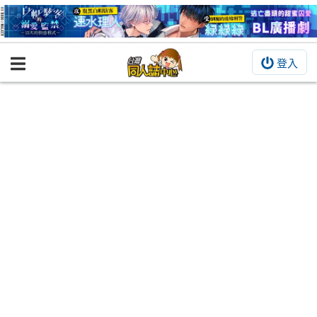
登入
BOOKY書集倉庫
同人作品
同人誌
同人周邊
同人數位作品
活動&消息
同人誌活動
最新消息
同人相關店家
宣傳&交流