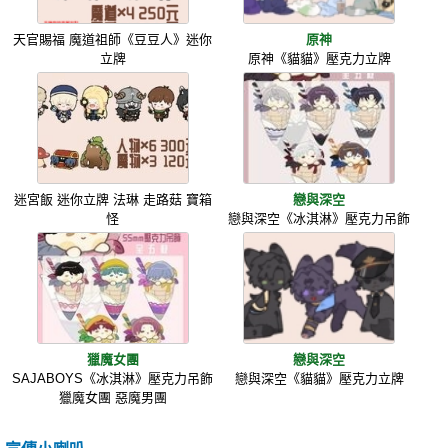
天官賜福 魔道祖師《豆豆人》迷你
原神
立牌
原神《貓貓》壓克力立牌
迷宮飯 迷你立牌 法琳 走路菇 寶箱
戀與深空
怪
戀與深空《冰淇淋》壓克力吊飾
獵魔女團
戀與深空
SAJABOYS《冰淇淋》壓克力吊飾
戀與深空《貓貓》壓克力立牌
獵魔女團 惡魔男團