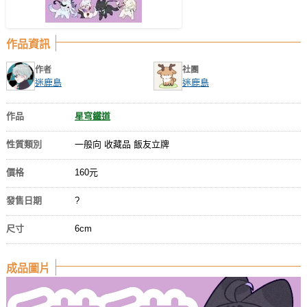
作品資訊
作者
社團
迷鹿島
迷鹿島
作品
星穹鐵道
性質類別
一般向 收藏品 飯友立牌
價格
160元
發售日期
?
尺寸
6cm
成品圖片