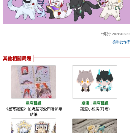
上傳於:
2026/02/22
檢舉此作品
其他相關周邊
星穹鐵道
崩壞：星穹鐵道
《星穹鐵道》帕姆超可愛四聯郵票
鐵道小粒牌(丹穹)
貼紙