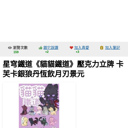
同人社團
工作委託
同人宣傳看板
繪圖藝廊
瀏覽次數
跟它說讚
加入喜愛
加入筆記
交流中心
+2
+3
159
攤位轉讓區
星穹鐵道《貓貓鐵道》壓克力立牌 卡
會員功能選單
芙卡銀狼丹恆飲月刃景元
會員中心
註冊會員
登入