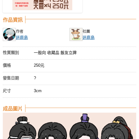
作品資訊
作者
社團
迷鹿島
迷鹿島
性質類別
一般向 收藏品 飯友立牌
價格
250元
發售日期
?
尺寸
3cm
成品圖片