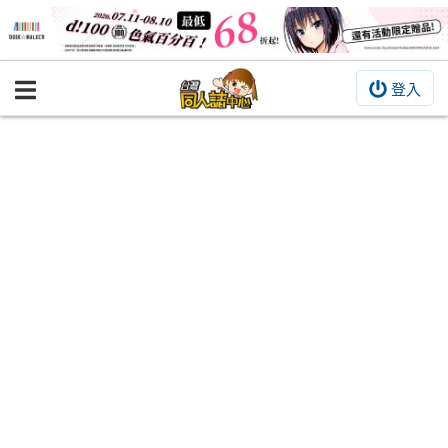
登入
BOOKY書集倉庫
同人作品
同人誌
同人周邊
同人數位作品
活動&消息
同人誌活動
最新消息
同人相關店家
宣傳&交流