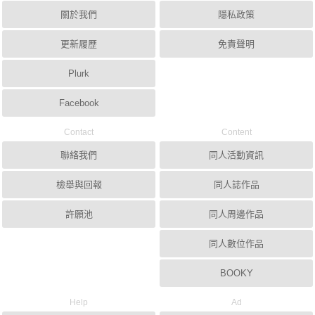
關於我們
隱私政策
更新履歷
免責聲明
Plurk
Facebook
Contact
Content
聯絡我們
同人活動資訊
檢舉與回報
同人誌作品
許願池
同人周邊作品
同人數位作品
BOOKY
Help
Ad