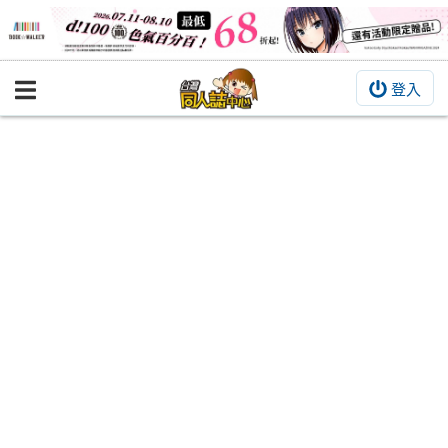
登入
BOOKY書集倉庫
同人作品
同人誌
同人周邊
同人數位作品
活動&消息
同人誌活動
最新消息
同人相關店家
宣傳&交流