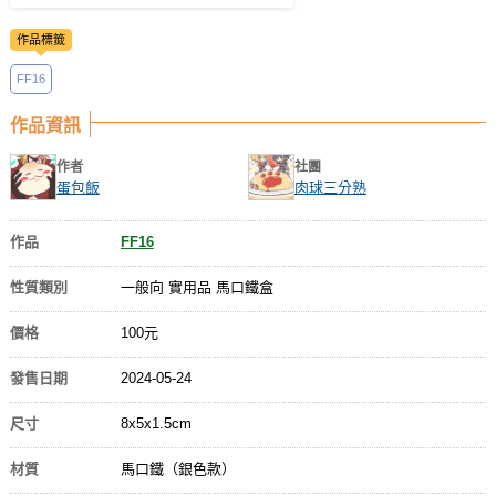
作品標籤
FF16
作品資訊
作者
社團
蛋包飯
肉球三分熟
作品
FF16
性質類別
一般向 實用品 馬口鐵盒
價格
100元
發售日期
2024-05-24
尺寸
8x5x1.5cm
材質
馬口鐵（銀色款）