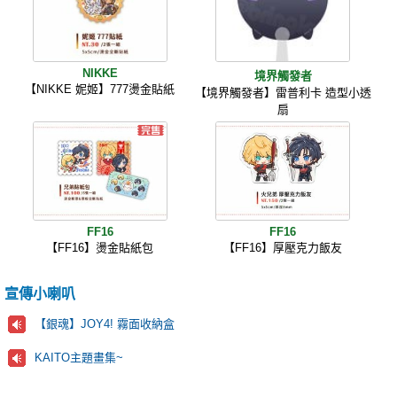
NIKKE
境界觸發者
【NIKKE 妮姬】777燙金貼紙
【境界觸發者】雷普利卡 造型小透
扇
FF16
FF16
【FF16】燙金貼紙包
【FF16】厚壓克力飯友
宣傳小喇叭
【銀魂】JOY4! 霧面收納盒
KAITO主題畫集~