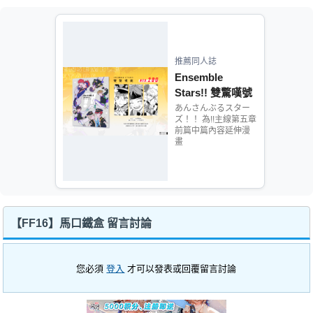
推薦同人誌
Ensemble
Stars!! 雙驚嘆號
あんさんぶるスター
ズ！！ 為!!主線第五章
前篇中篇內容延伸漫
畫
【FF16】馬口鐵盒 留言討論
您必須
登入
才可以發表或回覆留言討論