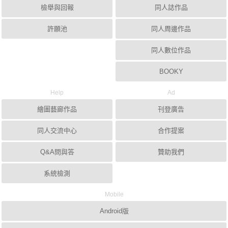
檢舉與回報
同人誌作品
許願池
同人周邊作品
同人數位作品
BOOKY
Help
Ad
繪圖藝廊作品
刊登廣告
同人交流中心
合作提案
Q&A問與答
贊助我們
系統檢測
Mobile
Android版