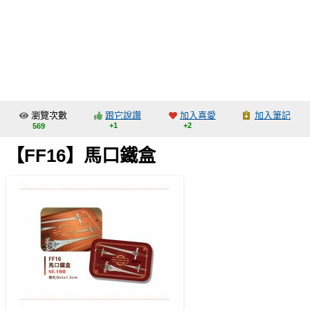
同人社團
工作委託
同人宣傳看板
繪圖藝廊
瀏覽次數
跟它說讚
加入喜愛
加入筆記
交流中心
+1
+2
569
攤位轉讓區
【FF16】馬口鐵盒
會員功能選單
會員中心
註冊會員
登入